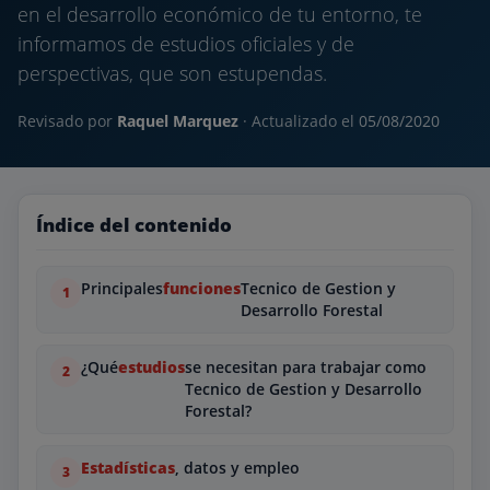
en el desarrollo económico de tu entorno, te
informamos de estudios oficiales y de
perspectivas, que son estupendas.
Revisado por
Raquel Marquez
· Actualizado el
05/08/2020
Índice del contenido
Principales
funciones
Tecnico de Gestion y
Desarrollo Forestal
¿Qué
estudios
se necesitan para trabajar como
Tecnico de Gestion y Desarrollo
Forestal?
Estadísticas
, datos y empleo