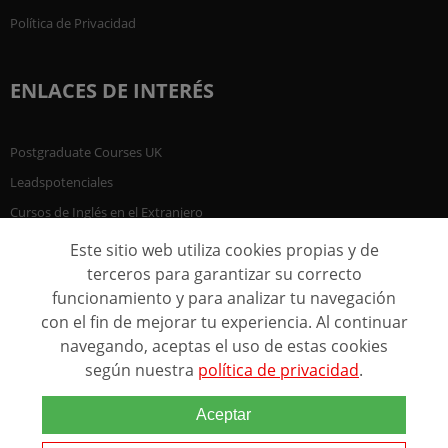
Política de Privacidad
ENLACES DE INTERÉS
Postgraduate Courses UK
Leadspotenciales
Cursos de Inglés en el Extranjero
Este sitio web utiliza cookies propias y de
terceros para garantizar su correcto
funcionamiento y para analizar tu navegación
con el fin de mejorar tu experiencia. Al continuar
navegando, aceptas el uso de estas cookies
según nuestra
política de privacidad
.
Aceptar
@ 2005 - 2026 Marca comercial de Grupo