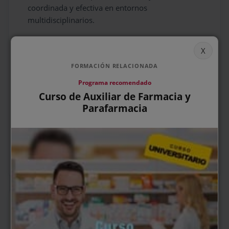
coordinada y efectiva en entornos
multidisciplinarios.
La adquisición de estos conocimientos y facultades te
permitirá trabajar en:
FORMACIÓN RELACIONADA
Establecimientos de farmacia
Programa recomendado
Hospitales
Curso de Auxiliar de Farmacia y
Laboratorios farmacéuticos
Parafarmacia
En nuestra página web podrás consultar con más
detalle esta formación en multitud de centros y
muchas otras relacionadas con la
atención
farmacéutica
.
EMPLEO
Datos y estadísticas