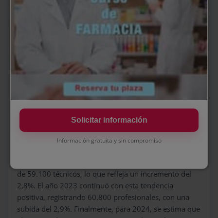
Evolución del número de
Técnicos en Farmacia (2019-2024)
A lo largo de los últimos cinco años, el número de
Técnicos en Farmacia ha experimentado un
crecimiento constante. En 2019, la cifra total era de
55.000 profesionales. En 2020, este número aumentó
ligeramente hasta los 56.200, lo que representó un
incremento del 2,2%.
Solicitar información
Durante el año 2021, el crecimiento se mantuvo en
una tendencia similar, alcanzando los 57.500 técnicos,
Información gratuita y sin compromiso
lo que supone un aumento del 2,3%. En 2022, se
produjo un crecimiento más significativo, con un total
de 59.100 técnicos, lo que refleja un incremento del
2,8%. El año 2023 continuó con esta tendencia
positiva, registrando 60.800 profesionales, con una
subida del 2,9%. Finalmente, para 2024, se estima que