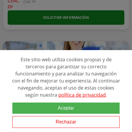
CEAC FP
SOLICITAR INFORMACIÓN
Este sitio web utiliza cookies propias y de
terceros para garantizar su correcto
funcionamiento y para analizar tu navegación
con el fin de mejorar tu experiencia. Al continuar
navegando, aceptas el uso de estas cookies
según nuestra
política de privacidad
.
Online
Aceptar
Duración: 6/ 8 MESE...
FP GRADO MEDIO TÉCNICO EN FARMACIA Y
Rechazar
PARAFARMACIA