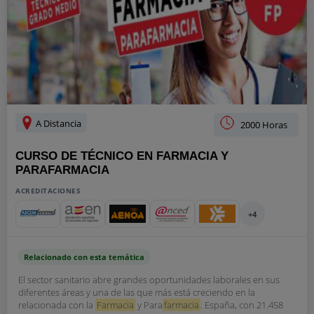
A Distancia
2000 Horas
CURSO DE TÉCNICO EN FARMACIA Y
PARAFARMACIA
ACREDITACIONES
+4
Relacionado con esta temática
El sector sanitario abre grandes oportunidades laborales en sus
diferentes áreas y una de las que más está creciendo en la
relacionada con la
Farmacia
y Para
farmacia
. España, con 21.458