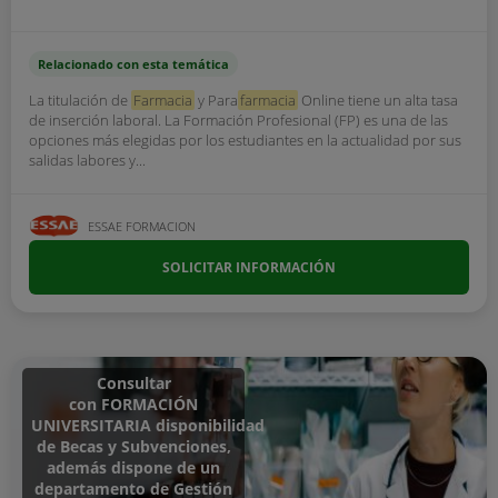
Relacionado con esta temática
La titulación de
Farmacia
y Para
farmacia
Online tiene un alta tasa
de inserción laboral. La Formación Profesional (FP) es una de las
opciones más elegidas por los estudiantes en la actualidad por sus
salidas labores y...
ESSAE FORMACION
SOLICITAR INFORMACIÓN
Consultar
con FORMACIÓN
UNIVERSITARIA disponibilidad
de Becas y Subvenciones,
además dispone de un
departamento de Gestión