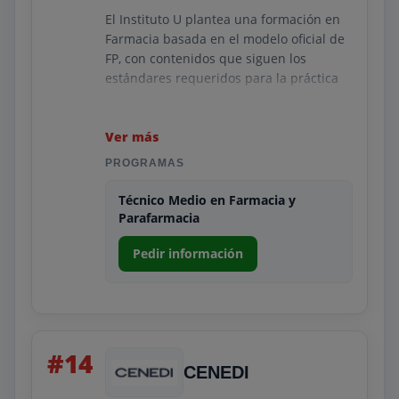
El Instituto U plantea una formación en
Farmacia basada en el modelo oficial de
FP, con contenidos que siguen los
estándares requeridos para la práctica
profesional. Su programa incluye
fundamentos de farmacología,
operaciones básicas de laboratorio y
Ver más
gestión de existencias.
PROGRAMAS
El centro combina un enfoque
Técnico Medio en Farmacia y
académico con herramientas digitales
Parafarmacia
que facilitan el aprendizaje. Las
prácticas en entidades colaboradoras
Pedir información
permiten aplicar lo aprendido y mejorar
la empleabilidad. Es una propuesta
sólida para quienes buscan una
formación oficial con respaldo
institucional.
#14
CENEDI