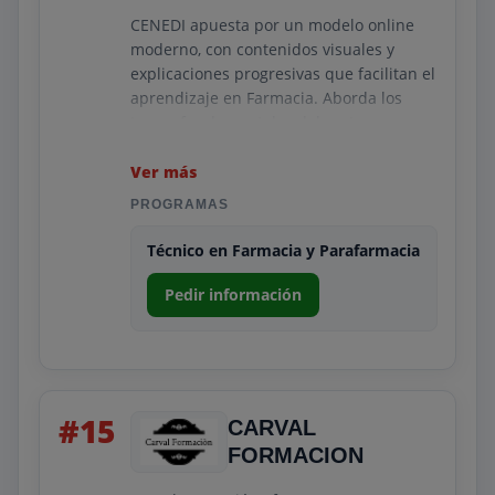
CENEDI apuesta por un modelo online
moderno, con contenidos visuales y
explicaciones progresivas que facilitan el
aprendizaje en Farmacia. Aborda los
temas fundamentales del sector con un
lenguaje claro y recursos interactivos
diseñados para reforzar la memoria y la
Ver más
aplicación real del conocimiento.
PROGRAMAS
Su metodología flexible permite al
Técnico en Farmacia y Parafarmacia
alumno avanzar según su disponibilidad,
mientras que la orientación práctica
Pedir información
asegura comprensión y dominio de las
tareas del entorno farmacéutico. CENEDI
es una opción interesante para quienes
buscan flexibilidad sin renunciar a una
formación orientada al trabajo.
#15
CARVAL
FORMACION