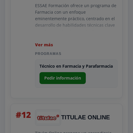
ESSAE Formación ofrece un programa de
Farmacia con un enfoque
eminentemente práctico, centrado en el
desarrollo de habilidades técnicas clave
y en la atención al paciente. Sus
contenidos incluyen farmacología básica,
gestión de productos sanitarios y
Ver más
procedimientos de dispensación.
PROGRAMAS
El centro destaca por su orientación
Técnico en Farmacia y Parafarmacia
profesional, colaboraciones para
prácticas y un acompañamiento
Pedir información
personalizado que facilita la evolución
del estudiante. ESSAE se ha posicionado
como una referencia en formación
sanitaria por su combinación de claridad
pedagógica, soporte continuo y
#12
empleabilidad.
TITULAE ONLINE