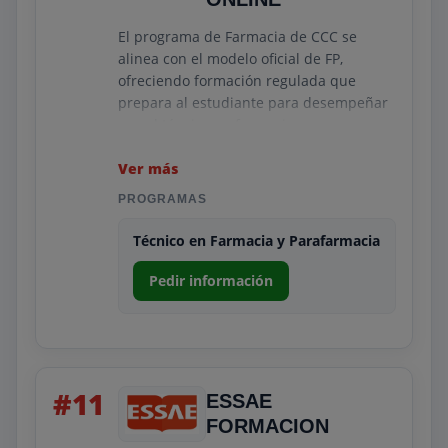
El programa de Farmacia de CCC se
alinea con el modelo oficial de FP,
ofreciendo formación regulada que
prepara al estudiante para desempeñar
un rol técnico en farmacias y
establecimientos sanitarios. Sus
contenidos abarcan las principales
Ver más
funciones del puesto con un enfoque
PROGRAMAS
estructurado y completo.
Técnico en Farmacia y Parafarmacia
La modalidad online oficial permite
estudiar desde cualquier lugar sin
Pedir información
perder calidad académica. La
combinación de plataforma intuitiva,
tutores especializados y prácticas
profesionales da como resultado una
formación sólida y reconocida en el
#11
sector sanitario.
ESSAE
FORMACION