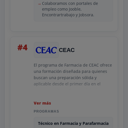
y su orientación profesional convierten a
Colaboramos con portales de
empleo como Jooble,
este programa en una opción sólida para
Encontrartrabajo y Jobsora.
quienes buscan estabilidad laboral.
#4
CEAC
El programa de Farmacia de CEAC ofrece
una formación diseñada para quienes
buscan una preparación sólida y
aplicable desde el primer día en el
entorno sanitario. Su metodología
combina contenidos actualizados,
recursos digitales interactivos y una
Ver más
orientación práctica centrada en los
PROGRAMAS
procedimientos reales de una oficina de
farmacia y de un laboratorio. Los
Técnico en Farmacia y Parafarmacia
alumnos se benefician de materiales