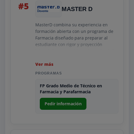
#5
MASTER D
MasterD combina su experiencia en
formación abierta con un programa de
Farmacia diseñado para preparar al
estudiante con rigor y proyección
laboral. Sus contenidos cubren desde la
atención básica al usuario hasta
conceptos de farmacología, control de
Ver más
productos y normativas vigentes. La
PROGRAMAS
metodología P8.10 fomenta la constancia
y la práctica real.
FP Grado Medio de Técnico en
Farmacia y Parafarmacia
El centro destaca por su sistema de
entrenamientos y talleres presenciales o
Pedir información
virtuales que ayudan a reforzar
habilidades prácticas. Las prácticas
profesionales completan un recorrido
formativo que busca convertir al alumno
en un perfil demandado. MasterD