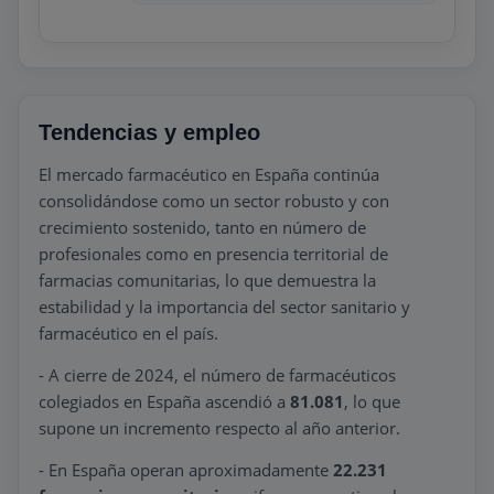
práctica y el acompañamiento aseguran
que el alumno pueda desenvolverse con
seguridad en un entorno laboral real. Es
una opción orientada a quienes buscan
iniciarse con rapidez en el sector.
Tendencias y empleo
El mercado farmacéutico en España continúa
consolidándose como un sector robusto y con
crecimiento sostenido, tanto en número de
profesionales como en presencia territorial de
farmacias comunitarias, lo que demuestra la
estabilidad y la importancia del sector sanitario y
farmacéutico en el país.
- A cierre de 2024, el número de farmacéuticos
colegiados en España ascendió a
81.081
, lo que
supone un incremento respecto al año anterior.
- En España operan aproximadamente
22.231