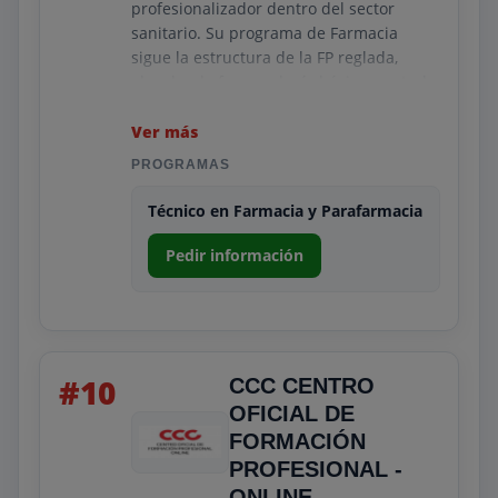
profesionalizador dentro del sector
sanitario. Su programa de Farmacia
sigue la estructura de la FP reglada,
abordando farmacología básica, control
de productos sanitarios, operaciones de
laboratorio y atención al cliente en
Ver más
contextos reales.
PROGRAMAS
Su metodología combina teoría rigurosa
Técnico en Farmacia y Parafarmacia
con prácticas obligatorias que favorecen
la integración laboral. MEDAC es
Pedir información
reconocido por su calidad académica,
recursos actualizados y orientación
profesional clara.
#10
CCC CENTRO
OFICIAL DE
FORMACIÓN
PROFESIONAL -
ONLINE