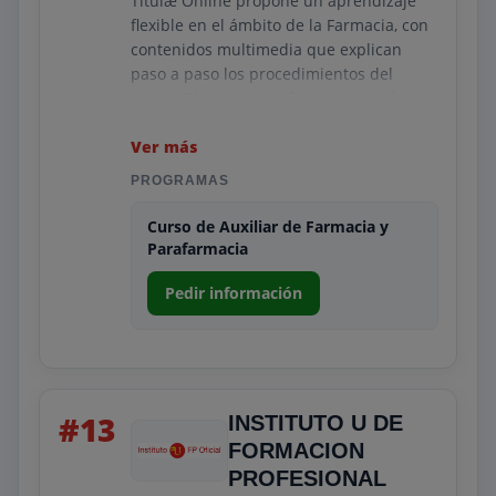
Titulæ Online propone un aprendizaje
flexible en el ámbito de la Farmacia, con
contenidos multimedia que explican
paso a paso los procedimientos del
sector. El programa ofrece una visión
completa del rol del técnico y de las
tareas que deberá desempeñar en
Ver más
farmacias y parafarmacias.
PROGRAMAS
El acompañamiento docente y las
Curso de Auxiliar de Farmacia y
prácticas son parte clave del recorrido
Parafarmacia
formativo. La accesibilidad y claridad de
los materiales convierten a Titulæ en una
Pedir información
opción atractiva para quienes buscan
estudiar a su ritmo sin renunciar a una
preparación profesional.
#13
INSTITUTO U DE
FORMACION
PROFESIONAL