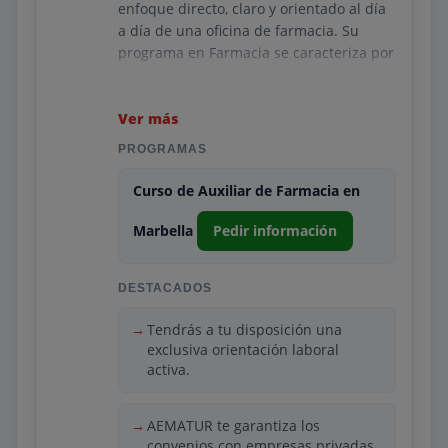
enfoque directo, claro y orientado al día
a día de una oficina de farmacia. Su
programa en Farmacia se caracteriza por
una explicación comprensible de los
procesos básicos del sector:
dispensación, asesoramiento, control de
Ver más
productos y nociones de laboratorio. La
PROGRAMAS
formación se centra en ofrecer una
preparación accesible, adaptada a
Curso de Auxiliar de Farmacia en
personas que buscan insertarse pronto
en el mercado laboral.
Marbella
Pedir información
El centro complementa la teoría con
actividades prácticas y espacios de
DESTACADOS
aprendizaje cercanos a la realidad
profesional. El seguimiento
Tendrás a tu disposición una
personalizado ayuda a los estudiantes a
exclusiva orientación laboral
activa.
afianzar conocimientos clave para
trabajar en farmacias y establecimientos
sanitarios. Su modelo formativo se
AEMATUR te garantiza los
enfoca en facilitar el aprendizaje y
convenios con empresas privadas.