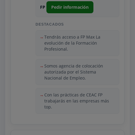
claros, simulaciones y acompañamiento
FP
Pedir información
pedagógico constante para avanzar con
seguridad.
DESTACADOS
Además de la teoría esencial, el
programa incorpora un enfoque
Tendrás acceso a FP Max La
operativo que permite entender cómo se
evolución de la Formación
Profesional.
gestionan medicamentos, se atiende al
paciente y se aplican normativas del
sector. Las prácticas garantizan una
Somos agencia de colocación
inmersión directa en entornos
autorizada por el Sistema
profesionales, reforzando la
Nacional de Empleo.
empleabilidad. CEAC destaca por su
equilibrio entre accesibilidad, contenidos
Con las prácticas de CEAC FP
bien estructurados y una formación
trabajarás en las empresas más
orientada a resultados.
top.