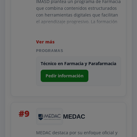
IMASD plantea un programa de Farmacia
que combina contenidos estructurados
con herramientas digitales que facilitan
el aprendizaje progresivo. La formación
abarca los aspectos esenciales de la
atención farmacéutica, el control de
medicamentos y la gestión interna de
Ver más
una farmacia. Se centra en dotar al
PROGRAMAS
estudiante de bases sólidas y útiles para
desenvolverse con seguridad en
Técnico en Farmacia y Parafarmacia
entornos sanitarios.
Pedir información
Gracias a su metodología flexible, los
alumnos pueden avanzar sin perder
profundidad teórica. El enfoque práctico
refuerza la comprensión de los procesos
diarios del sector, incluidas situaciones
#9
comunes de atención al cliente y
MEDAC
manipulación básica de productos.
IMASD apuesta por una formación clara,
directa y enfocada a la empleabilidad.
MEDAC destaca por su enfoque oficial y