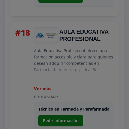
El objetivo es que el estudiante adquiera
habilidades prácticas que pueda aplicar
en farmacias, parafarmacias o centros
relacionados. Su modelo destaca por su
#18
AULA EDUCATIVA
practicidad y enfoque directo.
PROFESIONAL
Aula Educativa Profesional ofrece una
formación accesible y clara para quienes
desean adquirir competencias en
Farmacia de manera práctica. Su
contenido se estructura para facilitar la
comprensión de los procedimientos
habituales de una oficina de farmacia,
Ver más
incluyendo dispensación y
PROGRAMAS
asesoramiento básico.
Técnico en Farmacia y Parafarmacia
La propuesta destaca por su trato
cercano y por la adaptación a distintos
Pedir información
perfiles de estudiante. La orientación