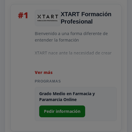
#1
XTART Formación
Profesional
Bienvenido a una forma diferente de
entender la formación
XTART nace ante la necesidad de crear
un nuevo modelo de FP, en el que se
pone al alumno en el centro de su propia
formación, ofreciéndole la posibilidad de
Ver más
especializarse en función de las
PROGRAMAS
necesidades del mercado laboral, y
proporcionándole las habilidades y
Grado Medio en Farmacia y
competencias más demandadas por las
Paramarcia Online
empresas.
Pedir información
Otra formación es posible. Somos XTART.
XTART ofrece 22 ciclos formativos
oficiales, conectadas entre cuatro