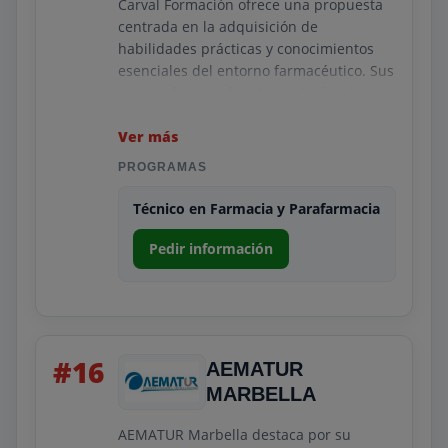
Carval Formación ofrece una propuesta
centrada en la adquisición de
habilidades prácticas y conocimientos
esenciales del entorno farmacéutico. Sus
contenidos son directos, actualizados y
orientados a preparar al estudiante para
la inserción laboral rápida.
Ver más
El modelo flexible permite avanzar con
PROGRAMAS
comodidad, mientras que el apoyo
Técnico en Farmacia y Parafarmacia
docente garantiza comprensión y
aplicación real del aprendizaje. Carval se
Pedir información
dirige a quienes buscan una formación
sencilla pero completa para trabajar en
farmacias o centros afines.
#16
AEMATUR
MARBELLA
AEMATUR Marbella destaca por su