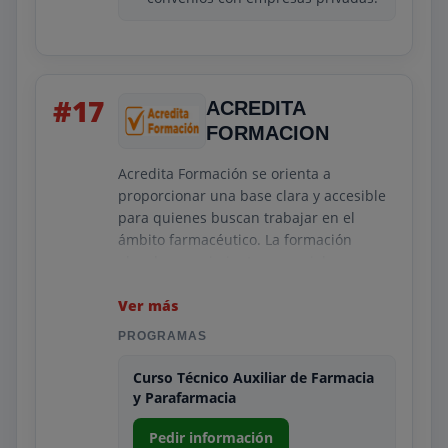
asegurar competencias concretas sin
perder rigor.
#17
ACREDITA
FORMACION
Acredita Formación se orienta a
proporcionar una base clara y accesible
para quienes buscan trabajar en el
ámbito farmacéutico. La formación
aborda conocimientos esenciales como
la clasificación de medicamentos, la
atención al cliente y la gestión básica de
Ver más
productos. Su estilo didáctico facilita la
PROGRAMAS
comprensión incluso para quienes
inician desde cero.
Curso Técnico Auxiliar de Farmacia
y Parafarmacia
Su propuesta incluye apoyo tutorizado y
una línea formativa orientada a la
Pedir información
obtención de competencias específicas.