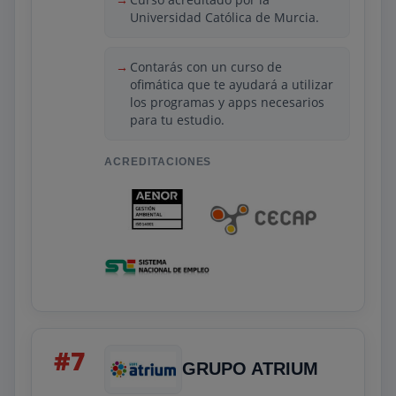
Universidad Católica de Murcia.
con acompañamiento continuo crea una
experiencia formativa dinámica y
flexible. Campus Training es conocido
Contarás con un curso de
por su enfoque práctico y su capacidad
ofimática que te ayudará a utilizar
para adaptarse a distintos ritmos de
los programas y apps necesarios
aprendizaje.
para tu estudio.
ACREDITACIONES
#7
GRUPO ATRIUM