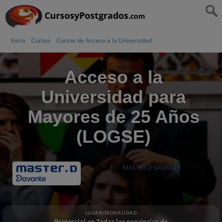
CursosyPostgrados
.com
Inicio
Cursos
Cursos de Acceso a la Universidad
Acceso a la
Universidad para
Mayores de 25 Años
(LOGSE)
MASTER D DAVANTE
LUGAR/MODALIDAD
Presencial en Todas las provincias de