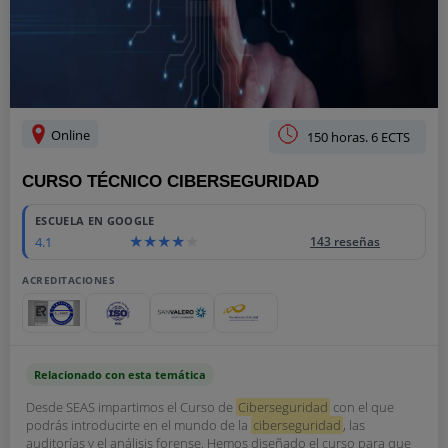
Online
150 horas. 6 ECTS
CURSO TÉCNICO CIBERSEGURIDAD
ESCUELA EN GOOGLE
4.1
143 reseñas
ACREDITACIONES
Relacionado con esta temática
Desde SEAS impartimos el Curso de
Ciberseguridad
con el que
podrás introducirte en el mundo de la
ciberseguridad
, las
auditorías y el análisis forense. Hemos diseñado el curso para que