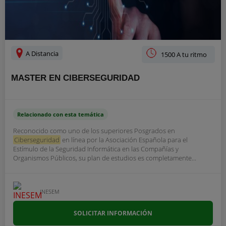
A Distancia
1500 A tu ritmo
MASTER EN CIBERSEGURIDAD
Relacionado con esta temática
Reconocido como uno de los superiores Posgrados en
Ciberseguridad
en línea por la Asociación Española para el
Estímulo de la Seguridad Informática en las Compañías y
Organismos Públicos, su plan de estudios es completamente...
INESEM
SOLICITAR INFORMACIÓN