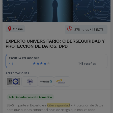
Online
375 horas / 15 ECTS
EXPERTO UNIVERSITARIO: CIBERSEGURIDAD Y
PROTECCIÓN DE DATOS. DPD
ESCUELA EN GOOGLE
4.1
143 reseñas
ACREDITACIONES
Relacionado con esta temática
SEAS imparte el Experto en
Ciberseguridad
y Protección de Datos
para que puedas conocer el nivel de riesgo que implica todo