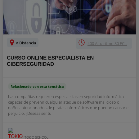
A Distancia
400 A tu ritmo 30 EC...
CURSO ONLINE ESPECIALISTA EN
CIBERSEGURIDAD
Relacionado con esta temática
Las compañías requieren especialistas en seguridad informática
capaces de prevenir cualquier ataque de software malicioso o
daños intencionados de piratas informáticos que puedan causarle
perjuicio. ¿Deseas ser tú...
TOKIO SCHOOL