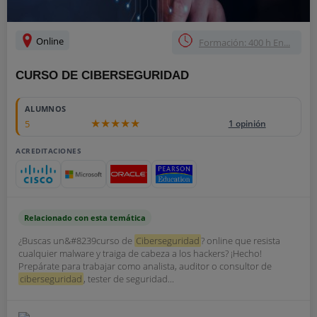
Online
Formación: 400 h En...
CURSO DE CIBERSEGURIDAD
ALUMNOS
5
1 opinión
ACREDITACIONES
Relacionado con esta temática
¿Buscas un&#8239curso de
Ciberseguridad
? online que resista
cualquier malware y traiga de cabeza a los hackers? ¡Hecho!
Prepárate para trabajar como analista, auditor o consultor de
ciberseguridad
, tester de seguridad...