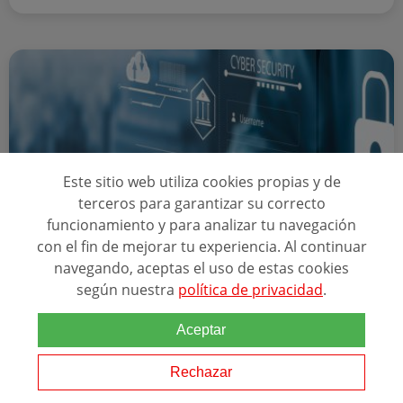
Este sitio web utiliza cookies propias y de
terceros para garantizar su correcto
funcionamiento y para analizar tu navegación
con el fin de mejorar tu experiencia. Al continuar
A Distancia
600 8 meses
navegando, aceptas el uso de estas cookies
según nuestra
política de privacidad
.
MÁSTER EN CIBERSEGURIDAD
Aceptar
Relacionado con esta temática
Rechazar
Tú podrías ser uno de esos profesionales que las empresas están