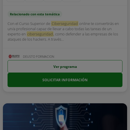
Relacionado con esta temática
Con el Curso Superior de
Ciberseguridad
online te convertirás en
un/a profesional capaz de llevar a cabo todas las tareas de un
experto en
ciberseguridad
, como defender a las empresas de los
ataques de los hackers. A través...
DEUSTO FORMACION
Ver programa
SOLICITAR INFORMACIÓN