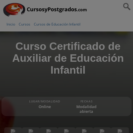
CursosyPostgrados
.com
Inicio
Cursos
Cursos de Educación Infantil
Curso Certificado de
Auxiliar de Educación
Infantil
LUGAR/MODALIDAD
FECHAS
Online
Modalidad
abierta