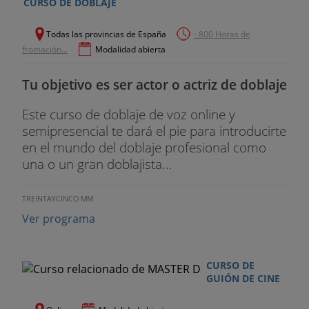
CURSO DE DOBLAJE
TERCER DÍA
.
Todas las provincias de España
- 800 Horas de
fromación...
Modalidad abierta
Llegamos al ecuador del curso, es el momento de
conocer la parte práctica de la escritura de guion,
Tu objetivo es ser actor o actriz de doblaje
¿Cómo convierto mi idea en un guion? Para ello
estudiaremos el proceso en cada una de sus
Este curso de doblaje de voz online y
fases.
semipresencial te dará el pie para introducirte
en el mundo del doblaje profesional como
FASES EN LA ESCRITURA DEL GUION.
una o un gran doblajista...
1. Storyline y paradigma.
TREINTAYCINCO MM
2. Sinopsis o argumento.
Ver programa
3. Las tramas. Principal y secundarias.
CURSO DE
4. Creación de personajes.
GUIÓN DE CINE
-. Herramientas para crear un personaje.