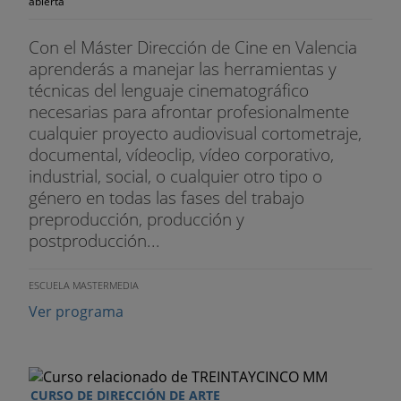
abierta
6. La trampa.
7. El contraste.
Con el Máster Dirección de Cine en Valencia
aprenderás a manejar las herramientas y
8. El calderón.
técnicas del lenguaje cinematográfico
necesarias para afrontar profesionalmente
LOS ERRORES MÁS FRECUENTES.
cualquier proyecto audiovisual cortometraje,
documental, vídeoclip, vídeo corporativo,
1. En la historia.
industrial, social, o cualquier otro tipo o
género en todas las fases del trabajo
2. En la exposición.
preproducción, producción y
3. En la estructura.
postproducción...
4. En los personajes.
ESCUELA MASTERMEDIA
Ver programa
5. En los diálogos
6. Causalidad frente a casualidad.
EL ACTO I.
CURSO DE DIRECCIÓN DE ARTE