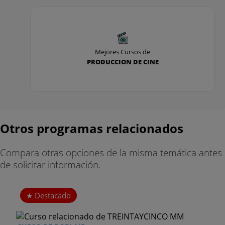
-. Una historia dentro de una palabra.
-. La pregunta imposible.
Mejores Cursos de
-. El prefijo arbitrario.
PRODUCCION DE CINE
-. La historia encadenada.
-. La tormenta de ideas.
-. Imitando a los clásicos.
Otros programas relacionados
PROPUESTA DE TRABAJO:
Compara otras opciones de la misma temática antes
de solicitar información.
-. Desarrollar la primera idea aplicando las técnicas
creativas.
Destacado
-. Nuevo storyline y nuevo paradigma.
-. Ver y analizar “Gladiator”.