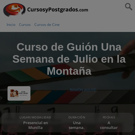
CursosyPostgrados
.com
Inicio
Cursos
Cursos de Cine
Curso de Guión Una
Semana de Julio en la
Montaña
RAMÓN AGUYÉ
LUGAR/MODALIDAD
DURACIÓN
FECHAS
Presencial en
Una
A
Munilla
semana.
consultar