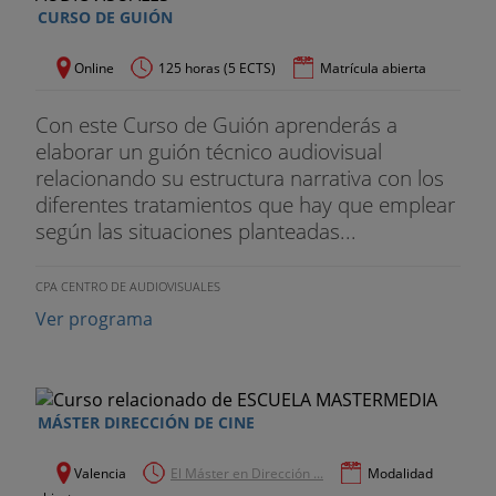
CURSO DE GUIÓN
-. Desarrollo de personajes.
CUARTO DÍA
.
Online
125 horas (5 ECTS)
Matrícula abierta
Es el momento de empezar a estructurar nuestra
Con este Curso de Guión aprenderás a
película, pero antes hemos de conocer los
elaborar un guión técnico audiovisual
recursos narrativos y los errores más frecuentes.
relacionando su estructura narrativa con los
diferentes tratamientos que hay que emplear
RECURSOS NARRATIVOS.
según las situaciones planteadas...
1. Focalización.
CPA CENTRO DE AUDIOVISUALES
2. Dramatización.
Ver programa
3. Las informaciones.
4. Elipsis y paraelipsis.
MÁSTER DIRECCIÓN DE CINE
5. La anticipación.
Valencia
El Máster en Dirección ...
Modalidad