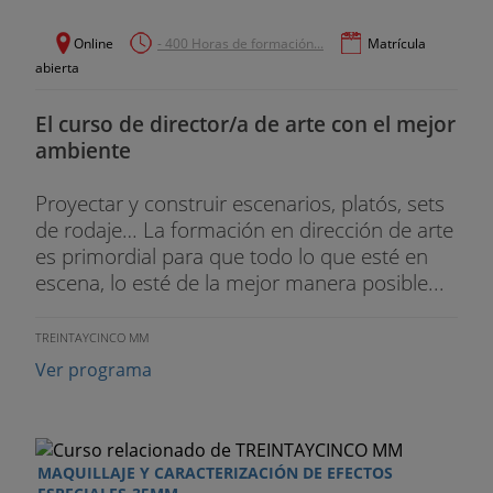
1. La primera escaleta.
Online
- 400 Horas de formación...
Matrícula
abierta
2. La historia previa.
El curso de director/a de arte con el mejor
3. La primera escena.
ambiente
4. El detonante.
Proyectar y construir escenarios, platós, sets
de rodaje… La formación en dirección de arte
5. El núcleo del Acto I.
es primordial para que todo lo que esté en
6. El primer punto de giro.
escena, lo esté de la mejor manera posible...
PROPUESTA DE TRABAJO:
TREINTAYCINCO MM
-. Esquema de continuidad del Acto I.
Ver programa
-. Ver “Los otros”.
QUINTO DÍA
.
MAQUILLAJE Y CARACTERIZACIÓN DE EFECTOS