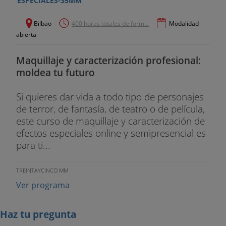
ESPECIALES-35MM
Sabemos hacia donde va nuestra historia, pero el
Acto II es largo, muy largo. Es hora de enfrentarse
Bilbao
400 horas totales de form...
Modalidad
a él y aplicar todo cuanto hemos aprendido.
abierta
EL ACTO II.
Maquillaje y caracterización profesional:
moldea tu futuro
1. El conflicto.
Si quieres dar vida a todo tipo de personajes
2. Los obstáculos.
de terror, de fantasía, de teatro o de película,
este curso de maquillaje y caracterización de
3. El punto medio.
efectos especiales online y semipresencial es
4. Las dos mitades.
para ti...
5. Los puntos intermedios.
TREINTAYCINCO MM
Ver programa
6. El segundo punto de giro.
7. Estructura del Acto II.
Haz tu pregunta