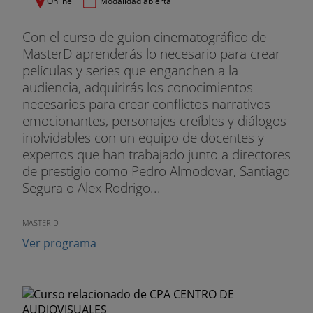
Online
Modalidad abierta
-. Personajes principales y secundarios.
Con el curso de guion cinematográfico de
MasterD aprenderás lo necesario para crear
-. Tipología de personajes.
películas y series que enganchen a la
5. La documentación.
audiencia, adquirirás los conocimientos
necesarios para crear conflictos narrativos
6. El esquema de continuidad.
emocionantes, personajes creíbles y diálogos
inolvidables con un equipo de docentes y
7. El tratamiento.
expertos que han trabajado junto a directores
de prestigio como Pedro Almodovar, Santiago
8. La escaleta.
Segura o Alex Rodrigo...
9. El guion literario.
MASTER D
PROPUESTA DE TRABAJO:
Ver programa
-. Ver “El nombre de la rosa”.
-. Sinopsis.