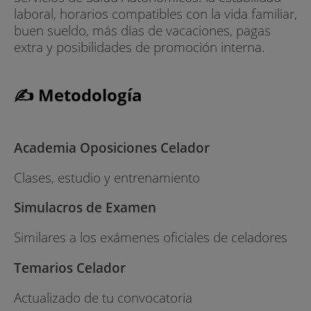
laboral, horarios compatibles con la vida familiar,
- Grandes posibilidades de promoción interna
buen sueldo, más días de vacaciones, pagas
extra y posibilidades de promoción interna.
- Posibilidad de solicitar excedencias
Trabajar de Celador
✍ Metodología
- Trabajo gratificante. Ser celador te permite
trabajar directamente con los pacientes,
ayudándoles en sus traslados y tratando
Academia Oposiciones Celador
directamente con ellos. Se trata de un trabajo
muy gratificante y ameno en relación directa con
Clases, estudio y entrenamiento
las personas.
Simulacros de Examen
- Oposiciones asequibles. Las Oposiciones de
Similares a los exámenes oficiales de celadores
Celador son fáciles de aprobar y, aunque
requieren esfuerzo y dedicación, si cuentas con
Temarios Celador
la preparación adecuada podrás superar sin
problemas la prueba oficial.
Actualizado de tu convocatoria