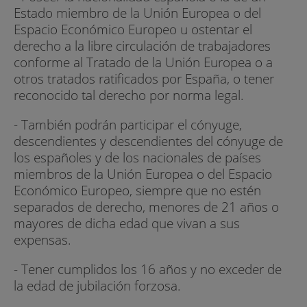
independientemente de la COmunidad
Estado miembro de la Unión Europea o del
Autónoma donde hayas conseguido tu plaza:
Espacio Económico Europeo u ostentar el
derecho a la libre circulación de trabajadores
- Máxima estabilidad laboral
conforme al Tratado de la Unión Europea o a
otros tratados ratificados por España, o tener
- Sueldo medio de 22.700€ anuales
reconocido tal derecho por norma legal.
- Sueldo percibido en 14 pagas y media
- También podrán participar el cónyuge,
- Trabajo por turnos
descendientes y descendientes del cónyuge de
los españoles y de los nacionales de países
- 40 días de vacaciones y asuntos propios
miembros de la Unión Europea o del Espacio
Económico Europeo, siempre que no estén
- Aumentos salariales del 5% mediante Trienios
separados de derecho, menores de 21 años o
mayores de dicha edad que vivan a sus
- Grandes posibilidades de promoción interna
expensas.
Posibilidad de solicitar excedencias
- Tener cumplidos los 16 años y no exceder de
la edad de jubilación forzosa.