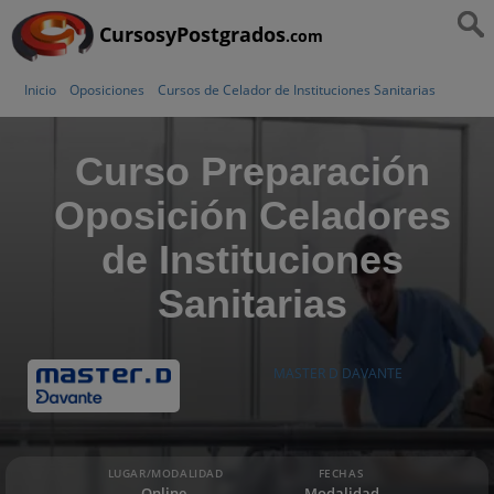
CursosyPostgrados
.com
Inicio
Oposiciones
Cursos de Celador de Instituciones Sanitarias
Curso Preparación
Oposición Celadores
de Instituciones
Sanitarias
MASTER D DAVANTE
LUGAR/MODALIDAD
FECHAS
Online,
Modalidad