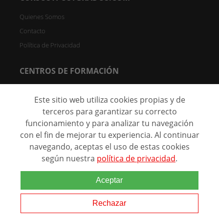
Quienes Somos
Contacto
Política de Privacidad
CENTROS DE FORMACIÓN
Directorio de Centros
Este sitio web utiliza cookies propias y de
Registrar Centro (FREE)
terceros para garantizar su correcto
funcionamiento y para analizar tu navegación
C/ Faraday, 7 - Oficina 004D Parque Científico de Madrid -
28049 Madrid, España
con el fin de mejorar tu experiencia. Al continuar
navegando, aceptas el uso de estas cookies
según nuestra
política de privacidad
.
@ 2026 Marca comercial de
Aceptar
Grupo Eurohispana. Todos los
derechos reservados.
Rechazar