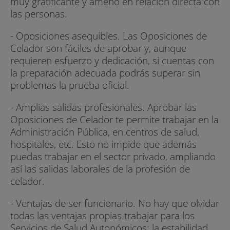
muy gratificante y ameno en relación directa con
sistema de salud.
las personas.
¿Por qué Estudiar Oposiciones de Celador?
- Oposiciones asequibles. Las Oposiciones de
Celador son fáciles de aprobar y, aunque
Ser celador del servicio público de salud tiene
requieren esfuerzo y dedicación, si cuentas con
una serie de ventajas como funcionario
la preparación adecuada podrás superar sin
independientemente de la COmunidad
problemas la prueba oficial.
Autónoma donde hayas conseguido tu plaza:
- Amplias salidas profesionales. Aprobar las
- Máxima estabilidad laboral
Oposiciones de Celador te permite trabajar en la
Administración Pública, en centros de salud,
- Sueldo medio de 22.700€ anuales
hospitales, etc. Esto no impide que además
- Sueldo percibido en 14 pagas y media
puedas trabajar en el sector privado, ampliando
así las salidas laborales de la profesión de
- Trabajo por turnos
celador.
- 40 días de vacaciones y asuntos propios
- Ventajas de ser funcionario. No hay que olvidar
todas las ventajas propias trabajar para los
- Aumentos salariales del 5% mediante Trienios
Servicios de Salud Autonómicos: la estabilidad