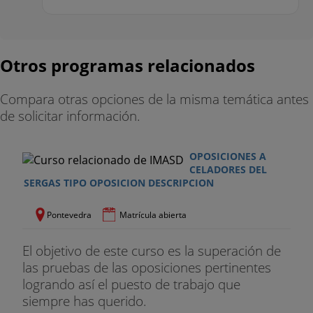
Cursos Baremables Celadores
Con la matrícula en el curso de Oposiciones de
Celadores, se incluye un Curso Baremable de
Otros programas relacionados
Celador Gratis avalados por la Universidad de
Vitoria - Gasteiz del siguiente listado:
Compara otras opciones de la misma temática antes
- Curso Comunicación en el contexto sanitario (10
de solicitar información.
Créditos ECTS)
OPOSICIONES A
- Curso Actuación y prevención de riesgos
CELADORES DEL
biológicos en el ámbito hospitalario (10 Créditos
SERGAS TIPO OPOSICION DESCRIPCION
ECTS)
Pontevedra
Matrícula abierta
- Curso Cuidado humanizado del adulto mayor (10
Créditos ECTS)
El objetivo de este curso es la superación de
las pruebas de las oposiciones pertinentes
logrando así el puesto de trabajo que
siempre has querido.