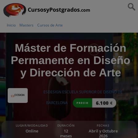
CursosyPostgrados
.com
Inicio
Masters
Cursos de Arte
Máster de Formación
Permanente en Diseño
y Dirección de Arte
ESDESIGN ESCUELA SUPERIOR DE DISEÑO DE
6.100
BARCELONA
€
PRECIO
LUGAR/MODALIDAD
DURACIÓN
FECHAS
Online
12
Abril y Octubre
meses
2026