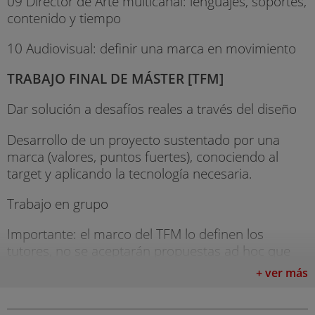
09 Director de Arte multicanal: lenguajes, soportes,
contenido y tiempo
10 Audiovisual: definir una marca en movimiento
TRABAJO FINAL DE MÁSTER [TFM]
Dar solución a desafíos reales a través del diseño
Desarrollo de un proyecto sustentado por una
marca (valores, puntos fuertes), conociendo al
target y aplicando la tecnología necesaria.
Trabajo en grupo
Importante: el marco del TFM lo definen los
tutores, no se aceptarán propuestas ad hoc que
no cumplan los objetivos y volumen de trabajo
+ ver más
establecidos.
TALLERES TRANSVERSALES