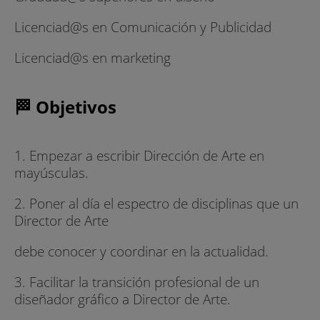
ESDESIGN apostamos por la diversidad como
fuente de inspiración, rodeándonos de
Licenciad@s en Comunicación y Publicidad
profesionales de diferentes ámbitos,
Licenciad@s en marketing
rediseñando constantemente nuestra oferta
formativa y haciendo de nuestra escuela un
espacio plural en el que confluyen estudiantes
🏁 Objetivos
de todo el mundo.
Valores diferenciales
1. Empezar a escribir Dirección de Arte en
ESCUELA
mayúsculas.
·Diseño proyectual y real, vinculado a la
2. Poner al día el espectro de disciplinas que un
empresa.
Director de Arte
·Dinámicas/formatos diversos +
debe conocer y coordinar en la actualidad.
videoconferencias para las diferentes
3. Facilitar la transición profesional de un
asignaturas. Foco en las proyectuales = iteración
diseñador gráfico a Director de Arte.
en proyectos.