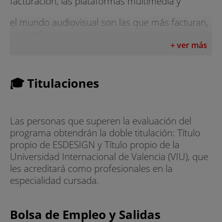
facturación, las plataformas multimedia y
el mundo audiovisual son las que más facturan,
un total
+ ver más
de 8.608 millones. En cuanto a trabajo, ocupa a
43.535 trabajadores distribuidos entre las 4.675
empresas que acoge Barcelona.
🎓 Titulaciones
3. El mercado publicitario crece un 5%. Digital
ocupa por cuarto año consecutivo la primera
Las personas que superen la evaluación del
posición por volumen de inversión dentro de los
programa obtendrán la doble titulación: Título
medios controlados y en su conjunto ha tenido
propio de ESDESIGN y Título propio de la
un crecimiento en 2022 del 7,6%.
Universidad Internacional de Valencia (VIU), que
les acreditará como profesionales en la
4. Para 2025, el probable que la industria global
especialidad cursada.
del marketing tenga un valor cercado a los US
650 mil millones.
Bolsa de Empleo y Salidas
5. En Colombia las empresas ligadas al