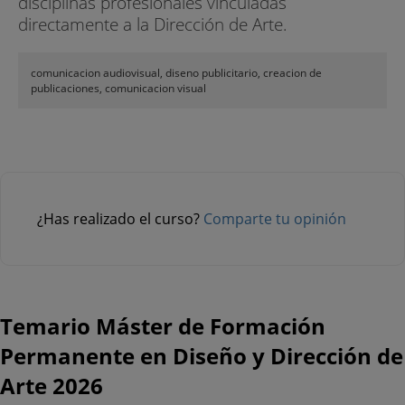
disciplinas profesionales vinculadas
directamente a la Dirección de Arte.
·Código visuales
·Director de arte multicanal
comunicacion audiovisual, diseno publicitario, creacion de
publicaciones, comunicacion visual
·Herramientas y Softwares:
Licencia Adobe CC
¿Has realizado el curso?
Comparte tu opinión
Temario Máster de Formación
Permanente en Diseño y Dirección de
Arte 2026