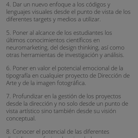
4. Dar un nuevo enfoque a los códigos y
PLAN DE ACOGIDA
lenguajes visuales desde el punto de vista de los
·Program Manager + Director de Programa +
diferentes targets y medios a utilizar.
Profesores expertos Taller introductorio + Aulas
5. Poner al alcance de los estudiantes los
abiertas + Talleres complementarios
últimos conocimientos científicos en
transversales Taller de Empresa, Taller de Design
neuromarketing, del design thinking, así como
Thinking, Masterclasses
otras herramientas de investigación y análisis.
·Seguimiento personalizado y feedbacks
6. Poner en valor el potencial emocional de la
multimedia.
tipografía en cualquier proyecto de Dirección de
·Briefings aproximados a la realidad del sector.
Arte y de la imagen fotográfica.
·Vinculada a la sostenibilidad, economía y salud.
7. Profundizar en la gestión de los proyectos
desde la dirección y no solo desde un punto de
PROGRAMA
vista artístico sino también desde su visión
conceptual.
·Foco estratégico
8. Conocer el potencial de las diferentes
·Profundización en Design Thinking