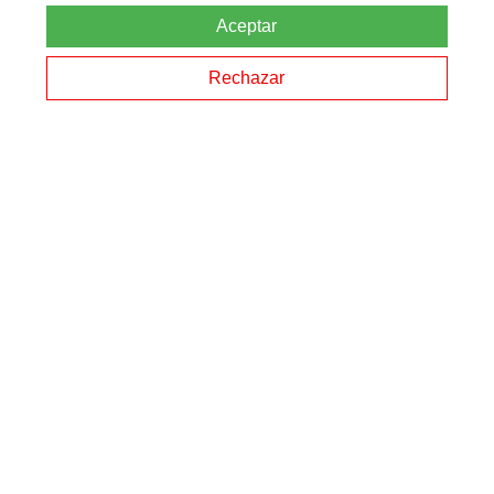
Quienes Somos
Aceptar
Contacto
Política de Privacidad
Rechazar
ENLACES DE INTERÉS
Postgraduate Courses UK
Leadspotenciales
Cursos de Inglés en el Extranjero