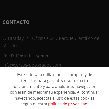
CONTACTO
C/ Faraday, 7 - Oficina 004D Parque Científico de
Madrid
28049 Madrid , España
info@cursosypostgrados.com
Este sitio web utiliza cookies propias y de
NEGOCIOS
terceros para garantizar su correcto
funcionamiento y para analizar tu navegación
con el fin de mejorar tu experiencia. Al continuar
Directorio de Centros
navegando, aceptas el uso de estas cookies
Registrar Centro (FREE)
según nuestra
política de privacidad
.