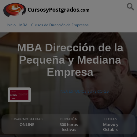
CursosyPostgrados
.com
Inicio
MBA
Cursos de Dirección de Empresas
MBA Dirección de la
Pequeña y Mediana
Empresa
INSA ESTUDIOS SUPERIORES
LUGAR/MODALIDAD
DURACIÓN
FECHAS
ONLINE
300 horas
Marzo y
lectivas
Octubre