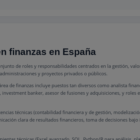
 en finanzas en España
junto de roles y responsabilidades centrados en la gestión, val
 administraciones y proyectos privados o públicos.
ea de finanzas incluye puestos tan diversos como analista financie
s, investment banker, asesor de fusiones y adquisiciones, y roles
ias técnicas (contabilidad financiera y de gestión, modelización 
unicación clara de resultados financieros, toma de decisiones ba
ientas técnicas (Excel avanzado, SQL, Python/R para análisis, pla