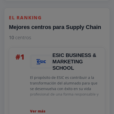
EL RANKING
Mejores centros para Supply Chain
10
centros
#1
ESIC BUSINESS &
MARKETING
SCHOOL
El propósito de ESIC es contribuir a la
transformación del alumnado para que
se desenvuelva con éxito en su vida
profesional de una forma responsable y
anclada en valores éticos y ejerzan como
actores de cambio en sus organizaciones
y en su entorno social.
Ver más