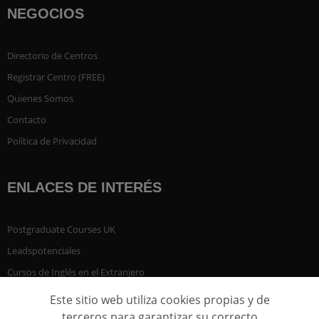
NEGOCIOS
Directorio de Centros
Registrar Centro (FREE)
Quienes Somos
Contacto
Política de Privacidad
ENLACES DE INTERÉS
Postgraduate Courses UK
Leadspotenciales
Cursos de Inglés en el Extranjero
Este sitio web utiliza cookies propias y de
terceros para garantizar su correcto