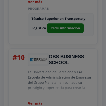
Imparten cursos a distancia,
Ver más
semipresenciales y preparación para la
PROGRAMAS
obtención de titulaciones oficiales.
Técnico Superior en Transporte y
Su principal objetivo es ofrecer los
conocimientos más actualizados y
Logística
Pedir información
garantizar una excelente formación.
#10
OBS BUSINESS
SCHOOL
La Universidad de Barcelona y EAE,
Escuela de Administración de Empresas
del Grupo Planeta han sumado su
prestigio y experiencia para crear la
primera
OBS Business School
en lengua
española. Ambas instituciones, UB y EAE,
están avaladas por sus reconocidos
Ver más