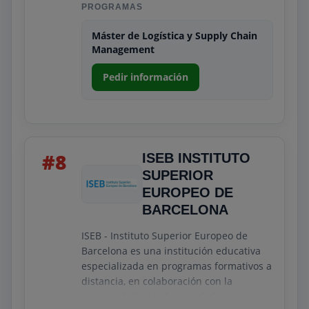
PROGRAMAS
Nuestra misión es formar. Nuestro
objetivo, mejorar el mundo.
Máster de Logística y Supply Chain
Management
Pedir información
#8
ISEB INSTITUTO
SUPERIOR
EUROPEO DE
BARCELONA
ISEB - Instituto Superior Europeo de
Barcelona es una institución educativa
especializada en programas formativos a
distancia, en colaboración con la
Universidad Isabel I, una de las