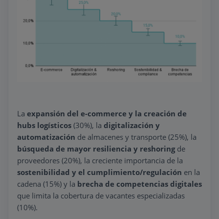
dándole el máximo valor al tiempo.
La OBS Business School no es
únicamente una opción de formación. Es
una completa experiencia personal y
profesional de aprendizaje, relación y
aplicación del conocimiento.
OBS Business School, para que tu
carrera avance sin que tu vida se pare.
La
expansión del e-commerce y la creación de
hubs logísticos
(30%), la
digitalización y
automatización
de almacenes y transporte (25%), la
búsqueda de mayor resiliencia y reshoring
de
proveedores (20%), la creciente importancia de la
sostenibilidad y el cumplimiento/regulación
en la
cadena (15%) y la
brecha de competencias digitales
que limita la cobertura de vacantes especializadas
(10%).