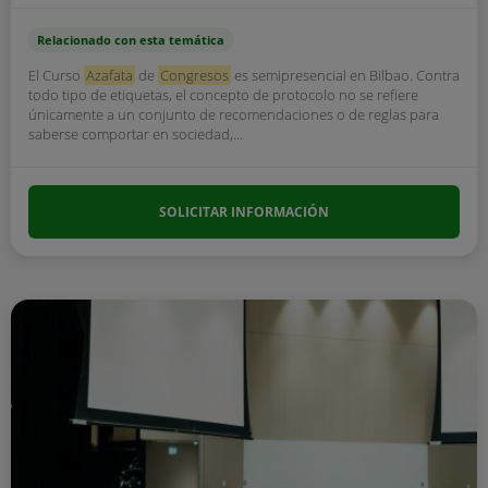
Relacionado con esta temática
El Curso
Azafata
de
Congresos
es semipresencial en Bilbao. Contra
todo tipo de etiquetas, el concepto de protocolo no se refiere
únicamente a un conjunto de recomendaciones o de reglas para
saberse comportar en sociedad,...
SOLICITAR INFORMACIÓN