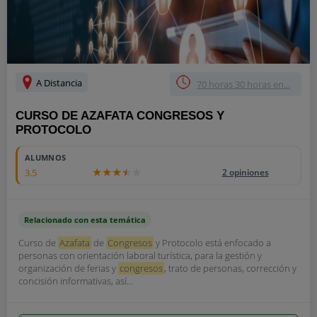
A Distancia
70 horas 30 horas en...
CURSO DE AZAFATA CONGRESOS Y
PROTOCOLO
ALUMNOS
3.5
2 opiniones
Relacionado con esta temática
Curso de
Azafata
de
Congresos
y Protocolo está enfocado a
personas con orientación laboral turística, para la gestión y
organización de ferias y
congresos
, trato de personas, corrección y
concisión informativas, así...