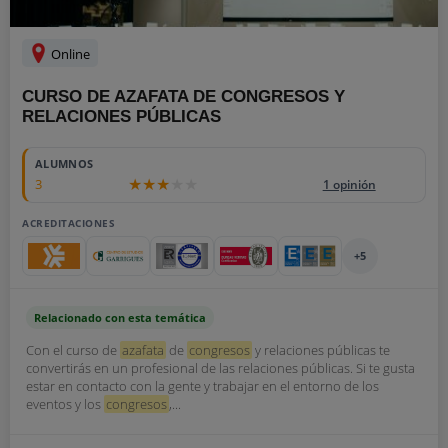
Online
CURSO DE AZAFATA DE CONGRESOS Y
RELACIONES PÚBLICAS
ALUMNOS
3
1 opinión
ACREDITACIONES
+5
Relacionado con esta temática
Con el curso de
azafata
de
congresos
y relaciones públicas te
convertirás en un profesional de las relaciones públicas. Si te gusta
estar en contacto con la gente y trabajar en el entorno de los
eventos y los
congresos
,...