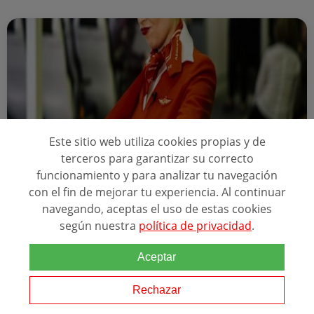
Este sitio web utiliza cookies propias y de
terceros para garantizar su correcto
funcionamiento y para analizar tu navegación
Online
200 horas
con el fin de mejorar tu experiencia. Al continuar
navegando, aceptas el uso de estas cookies
CURSO DE AZAFATA ASISTENTE DE VUELO
según nuestra
política de privacidad
.
AGENCIA ESTATAL DE SEGURIDAD AÉREA
ACREDITACIONES
Aceptar
+2
Rechazar