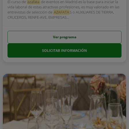
El curso de
azafata
de eventos en Madrid es la base para iniciar la
vida laboral de estas atractivas profesiones, es muy valorado en las
entrevistas de selección de
AZAFATA
S o AUXILIARES DE TIERRA,
CRUCEROS, RENFE-AVE, EMPRESAS...
Ver programa
SOLICITAR INFORMACIÓN