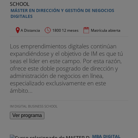
MÁSTER EN DIRECCIÓN Y GESTIÓN DE NEGOCIOS
Autoconocimiento e identificación de nuestro
DIGITALES
target. Planificación de una campaña de personal
branding. Desarrollo de la marca personal y la
A Distancia
1800 12 meses
Matrícula abierta
reputación digital. Gestión de relaciones en redes.
Los emprendimientos digitales continúan
eputación online
expandiéndose y el objetivo de IM es que tú
Gestión de la reputación online. La gestión de las
seas el líder en este campo. Por esta razón,
interacciones en la comunidad. Monitorización y
ofrece este doble posgrado de dirección y
analítica. Herramientas. La huella digital. Cómo
administración de negocios en línea,
eliminarla. Gestión de crisis 2.0. Diseño y
especializado exclusivamente en este
planificación de un Plan de reputación online.
ámbito...
E-Commerce
IM DIGITAL BUSINESS SCHOOL
Fundamentos del e-commerce. Modelos de
Ver programa
negocio: tiendas multimarca, exclusivas, outlet.
Tipos de transacciones electrónicas (B2B,
MBA DIGITAL