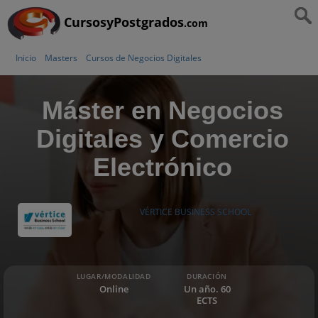
CursosyPostgrados
.com
Inicio
Masters
Cursos de Negocios Digitales
Máster en Negocios
Digitales y Comercio
Electrónico
VÉRTICE BUSINESS SCHOOL
LUGAR/MODALIDAD
DURACIÓN
Online
Un año. 60
ECTS