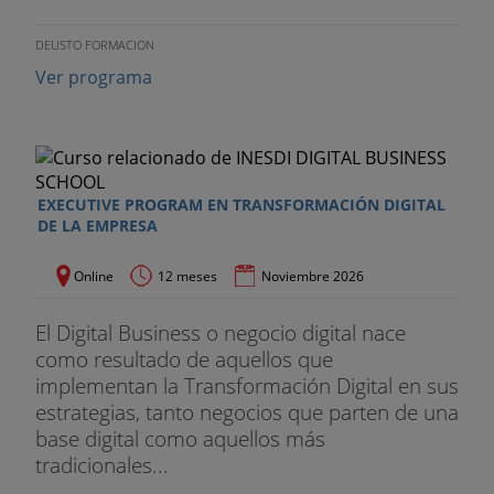
Tratamiento de datos en redes sociales. Marketing
DEUSTO FORMACION
viral y behavioral advertising.
Ver programa
Logística y operaciones en e-commerce
La importancia de la logística en el e-commerce.
Nuevas cadenas de
EXECUTIVE PROGRAM EN TRANSFORMACIÓN DIGITAL
DE LA EMPRESA
suministro: e-retail y click-and-mortar. Modelos de
aprovisionamiento y almacenaje. Transporte:
Online
12 meses
Noviembre 2026
entregas y devoluciones.
El Digital Business o negocio digital nace
Trabajo Fin de Máster
como resultado de aquellos que
implementan la Transformación Digital en sus
estrategias, tanto negocios que parten de una
base digital como aquellos más
tradicionales...