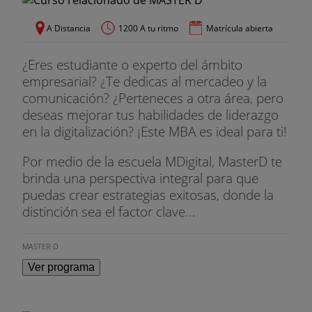
B2C,B2B2C). La tienda. Diseño y usabilidad.
Fidelización. Medios de pago.
A Distancia
1200 A tu ritmo
Matrícula abierta
Estrategias de fidelización de clientes a través de
¿Eres estudiante o experto del ámbito
internet.
empresarial? ¿Te dedicas al mercadeo y la
La fidelización en internet como estrategia.
comunicación? ¿Perteneces a otra área, pero
Herramientas para la fidelización. El servicio post-
deseas mejorar tus habilidades de liderazgo
venta en internet. Gestión interna o
en la digitalización? ¡Este MBA es ideal para ti!
externalización. Canales de comunicación CRM.
Por medio de la escuela MDigital, MasterD te
Integración con la tienda online.
brinda una perspectiva integral para que
Project Management
puedas crear estrategias exitosas, donde la
distinción sea el factor clave...
Introducción a la gestión de proyectos. Procesos
de dirección de proyectos.
MASTER D
Áreas de conocimiento. Dirección de la integración.
Ver programa
Dirección del alcance.