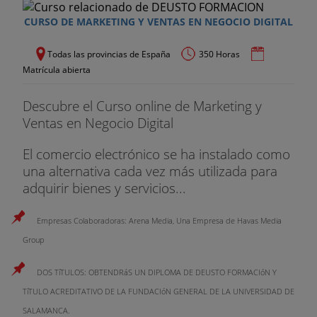
Dirección de plazos. Dirección de costes. Dirección
de calidad. Dirección de RRHH. Dirección de
CURSO DE MARKETING Y VENTAS EN NEGOCIO DIGITAL
comunicación. Dirección de riesgos. Dirección de
compras
Todas las provincias de España
350 Horas
Matrícula abierta
Mobile Commerce
Descubre el Curso online de Marketing y
Comportamiento y hábitos del consumidor en
Ventas en Negocio Digital
dispositivos móviles. Nuevos hábitos de búsqueda.
Posibilidades de negocio a través del móvil. Reglas,
El comercio electrónico se ha instalado como
Productos, Mobile Social shopping. Métodos de
una alternativa cada vez más utilizada para
pago.
adquirir bienes y servicios...
Aspectos legales
Empresas Colaboradoras: Arena Media, Una Empresa de Havas Media
Group
Ley de Servicios de la Sociedad de la Información.
Información a facilitar en los sitios web. Régimen
DOS TíTULOS: OBTENDRáS UN DIPLOMA DE DEUSTO FORMACIóN Y
legal del Comercio electrónico. Principios de la
TíTULO ACREDITATIVO DE LA FUNDACIóN GENERAL DE LA UNIVERSIDAD DE
contratación electrónica. Protección de datos y
marketing online. Cookies.
SALAMANCA.