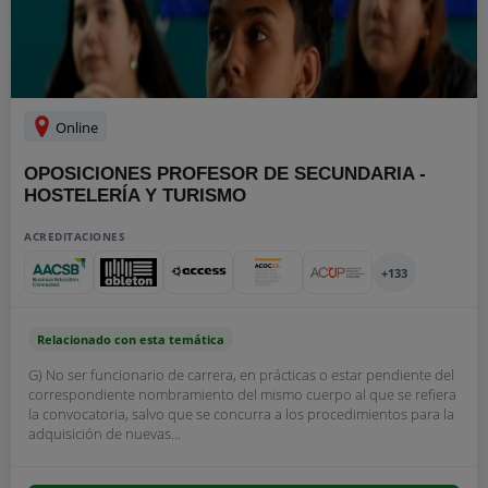
Online
OPOSICIONES PROFESOR DE SECUNDARIA -
HOSTELERÍA Y TURISMO
ACREDITACIONES
+133
Relacionado con esta temática
G) No ser funcionario de carrera, en prácticas o estar pendiente del
correspondiente nombramiento del mismo cuerpo al que se refiera
la convocatoria, salvo que se concurra a los procedimientos para la
adquisición de nuevas...