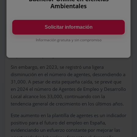
Ambientales
laboral.
En 2021, la cifra alcanzó los 30,000 agentes,
consolidando así la tendencia de crecimiento en este
Solicitar información
sector. Este aumento se mantuvo en 2022, con un
Información gratuita y sin compromiso
total de 32,000 agentes, lo que indica un compromiso
continuo por parte de las administraciones públicas en
impulsar el empleo y el desarrollo local.
Sin embargo, en 2023, se registró una ligera
disminución en el número de agentes, descendiendo a
31,000. A pesar de esta pequeña caída, se prevé que
en 2024 el número de Agentes de Empleo y Desarrollo
Local alcance los 33,000, continuando con la
tendencia general de crecimiento en los últimos años.
Este aumento en la plantilla de agentes es un indicador
positivo para el futuro del empleo en España,
evidenciando un esfuerzo constante por mejorar las