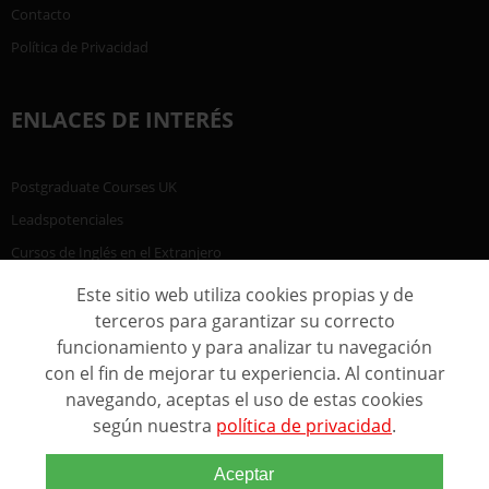
Contacto
Política de Privacidad
ENLACES DE INTERÉS
Postgraduate Courses UK
Leadspotenciales
Cursos de Inglés en el Extranjero
Este sitio web utiliza cookies propias y de
terceros para garantizar su correcto
funcionamiento y para analizar tu navegación
con el fin de mejorar tu experiencia. Al continuar
navegando, aceptas el uso de estas cookies
según nuestra
política de privacidad
.
Aceptar