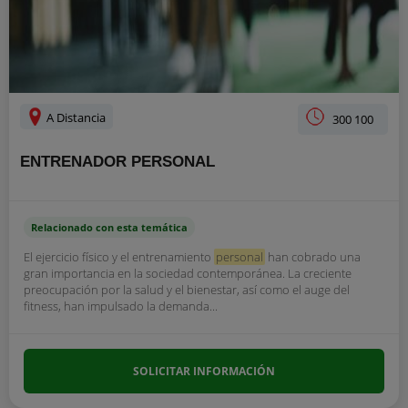
A Distancia
300 100
ENTRENADOR PERSONAL
Relacionado con esta temática
El ejercicio físico y el entrenamiento
personal
han cobrado una
gran importancia en la sociedad contemporánea. La creciente
preocupación por la salud y el bienestar, así como el auge del
fitness, han impulsado la demanda...
SOLICITAR INFORMACIÓN