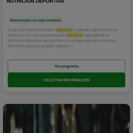
NUTRICIÓN DEPORTIVA
Relacionado con esta temática
¿Te gustaría ser entrenador
personal
y además especilizarte en
nutrición? El curso de Entrenador
Personal
Especialista en
Nutrición Deportiva que te ofrece cursosypostgrados.com está
diseñado para que puedas adquirir...
Ver programa
SOLICITAR INFORMACIÓN