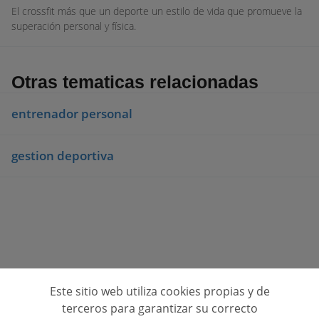
El crossfit más que un deporte un estilo de vida que promueve la
superación personal y física.
Otras tematicas relacionadas
entrenador personal
gestion deportiva
Este sitio web utiliza cookies propias y de
Consulta opiniones de centros de formación
terceros para garantizar su correcto