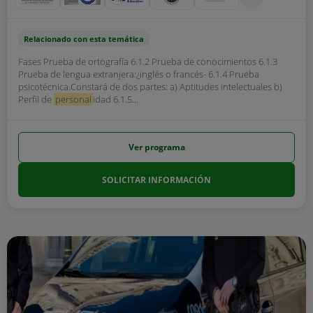
Relacionado con esta temática
Fases Prueba de ortografía 6.1.2 Prueba de conocimientos 6.1.3
Prueba de lengua extranjera:¿inglés o francés- 6.1.4 Prueba
psicotécnica.Constará de dos partes: a) Aptitudes intelectuales b)
Perfil de
personal
idad 6.1.5...
Ver programa
SOLICITAR INFORMACIÓN