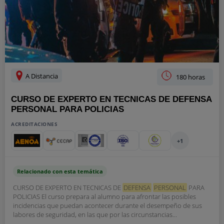
A Distancia
180 horas
CURSO DE EXPERTO EN TECNICAS DE DEFENSA
PERSONAL PARA POLICIAS
ACREDITACIONES
+1
Relacionado con esta temática
CURSO DE EXPERTO EN TECNICAS DE
DEFENSA
PERSONAL
PARA
POLICIAS El curso prepara al alumno para afrontar las posibles
incidencias que puedan acontecer durante el desempeño de sus
labores de seguridad, en las que por las circunstancias...