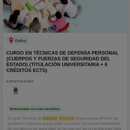
Online
CURSO EN TÉCNICAS DE DEFENSA PERSONAL
(CUERPOS Y FUERZAS DE SEGURIDAD DEL
ESTADO) (TITULACIÓN UNIVERSITARIA + 6
CRÉDITOS ECTS)
ACREDITACIONES
Relacionado con esta temática
El curso Técnicas de
Defensa
Personal
prepara para afrontar las
posibles incidencias que puedan acontecer durante el desempeño
de sus labores de seguridad, en las que por las circunstancias haya