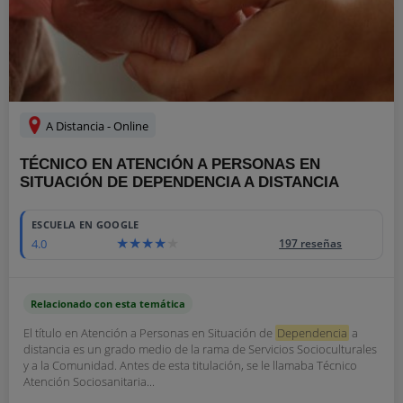
A Distancia - Online
TÉCNICO EN ATENCIÓN A PERSONAS EN
SITUACIÓN DE DEPENDENCIA A DISTANCIA
ESCUELA EN GOOGLE
4.0
197 reseñas
Relacionado con esta temática
El título en Atención a Personas en Situación de
Dependencia
a
distancia es un grado medio de la rama de Servicios Socioculturales
y a la Comunidad. Antes de esta titulación, se le llamaba Técnico
Atención Sociosanitaria...