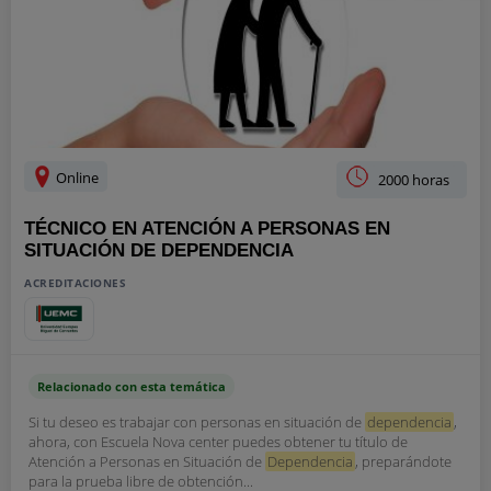
Online
2000 horas
TÉCNICO EN ATENCIÓN A PERSONAS EN
SITUACIÓN DE DEPENDENCIA
ACREDITACIONES
Relacionado con esta temática
Si tu deseo es trabajar con personas en situación de
dependencia
,
ahora, con Escuela Nova center puedes obtener tu título de
Atención a Personas en Situación de
Dependencia
, preparándote
para la prueba libre de obtención...