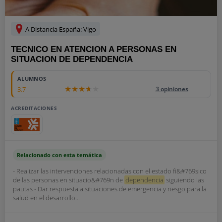
A Distancia España: Vigo
TECNICO EN ATENCION A PERSONAS EN
SITUACION DE DEPENDENCIA
ALUMNOS
3.7
3 opiniones
ACREDITACIONES
Relacionado con esta temática
- Realizar las intervenciones relacionadas con el estado fi&#769sico
de las personas en situacio&#769n de
dependencia
siguiendo las
pautas - Dar respuesta a situaciones de emergencia y riesgo para la
salud en el desarrollo...