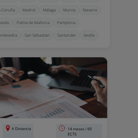
a Coruña
Madrid
Málaga
Murcia
Navarra
viedo
Palma de Mallorca
Pamplona
ontevedra
San Sebastian
Santander
Sevilla
arragona
Valencia
Valladolid
Zaragoza
A Distancia
14 meses / 60
ECTS