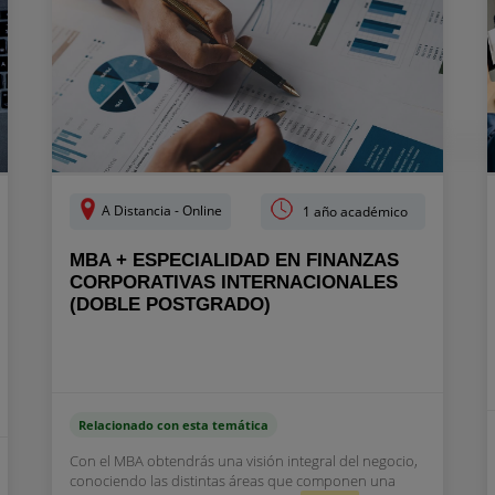
A Distancia - Online
1 año académico
MBA + ESPECIALIDAD EN FINANZAS
CORPORATIVAS INTERNACIONALES
(DOBLE POSTGRADO)
Relacionado con esta temática
Con el MBA obtendrás una visión integral del negocio,
conociendo las distintas áreas que componen una