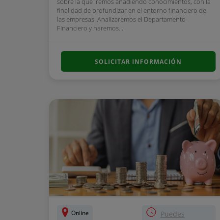
sobre la que iremos añadiendo conocimientos, con la
finalidad de profundizar en el entorno financiero de
las empresas. Analizaremos el Departamento
Financiero y haremos...
SOLICITAR INFORMACIÓN
Online
Puedes