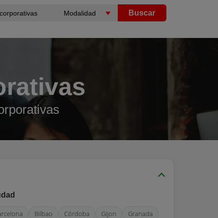
Buscar
rativas
orporativas
udad
arcelona
Bilbao
Córdoba
Gijon
Granada