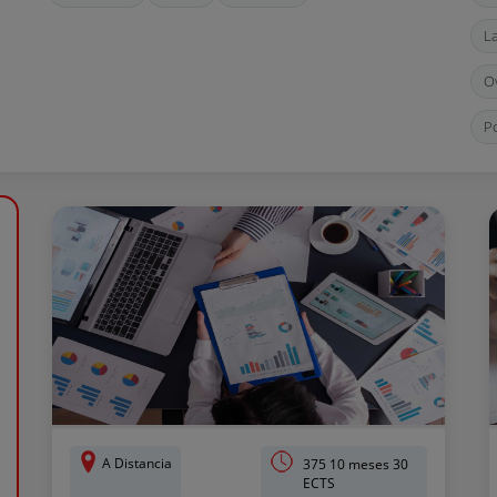
L
O
P
T
A Distancia
375 10 meses 30
ECTS