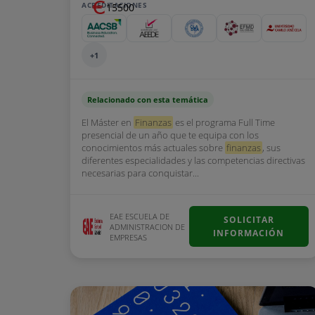
ACREDITACIONES
15500
+1
Relacionado con esta temática
El Máster en
Finanzas
es el programa Full Time
presencial de un año que te equipa con los
conocimientos más actuales sobre
finanzas
, sus
diferentes especialidades y las competencias directivas
necesarias para conquistar...
EAE ESCUELA DE
SOLICITAR
ADMINISTRACION DE
INFORMACIÓN
EMPRESAS