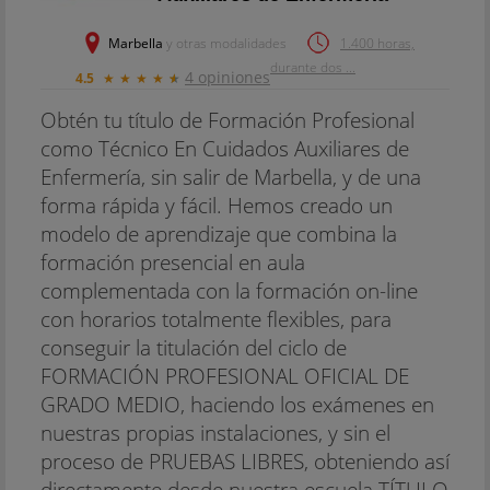
Marbella
y otras modalidades
1.400 horas,
durante dos ...
4 opiniones
4.5
★
★
★
★
★
Obtén tu título de Formación Profesional
como Técnico En Cuidados Auxiliares de
Enfermería, sin salir de Marbella, y de una
forma rápida y fácil. Hemos creado un
modelo de aprendizaje que combina la
formación presencial en aula
complementada con la formación on-line
con horarios totalmente flexibles, para
conseguir la titulación del ciclo de
FORMACIÓN PROFESIONAL OFICIAL DE
GRADO MEDIO, haciendo los exámenes en
nuestras propias instalaciones, y sin el
proceso de PRUEBAS LIBRES, obteniendo así
directamente desde nuestra escuela TÍTULO