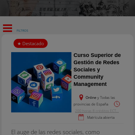
FILTROS
Curso Superior de
Gestión de Redes
Sociales y
Community
Management
Online
y Todas las
provincias de España
200 horas 8 créditos ECT...
Matrícula abierta
El auge de las redes sociales, como