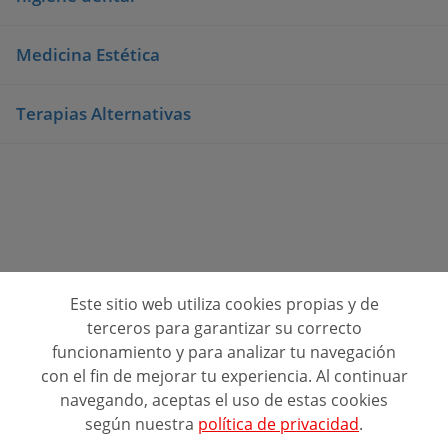
Medicina Estética
Terapias Alternativas
Este sitio web utiliza cookies propias y de
Consulta opiniones de centros de formación
terceros para garantizar su correcto
funcionamiento y para analizar tu navegación
Quienes Somos
con el fin de mejorar tu experiencia. Al continuar
navegando, aceptas el uso de estas cookies
Contacto
según nuestra
política de privacidad
.
Política de privacidad