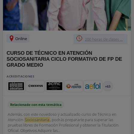
Online
200 horas de clases ...
CURSO DE TÉCNICO EN ATENCIÓN
SOCIOSANITARIA CICLO FORMATIVO DE FP DE
GRADO MEDIO
ACREDITACIONES
+63
Relacionado con esta temática
Además, con este novedoso y actualizado curso de Técnico en
Atención
Sociosanitaria
, podrás prepararte para superar las
pruebas libres de Formación Profesional y obtener la Titulación
Oficial. Objetivos Adquirir las...