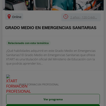
Online
2 años - 120 Crédi...
GRADO MEDIO EN EMERGENCIAS SANITARIAS
Relacionado con esta temática
¿Qué habilidades adquiriré en este Grado Medio en Emergencias
Sanitarias? El Grado Medio en Emergencias Sanitarias que ofrece
XTART es una titulación oficial del Ministerio de Educación con la
que podrás aprender los...
XTART FORMACIóN PROFESIONAL
Ver programa