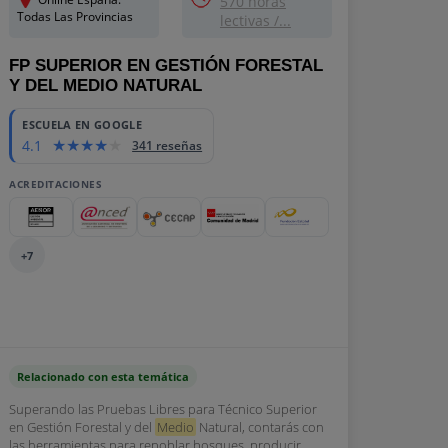
570 horas
Todas Las Provincias
lectivas /...
FP SUPERIOR EN GESTIÓN FORESTAL
Y DEL MEDIO NATURAL
ESCUELA EN GOOGLE
4.1
341 reseñas
ACREDITACIONES
+7
Relacionado con esta temática
Superando las Pruebas Libres para Técnico Superior
en Gestión Forestal y del
Medio
Natural, contarás con
las herramientas para repoblar bosques, producir