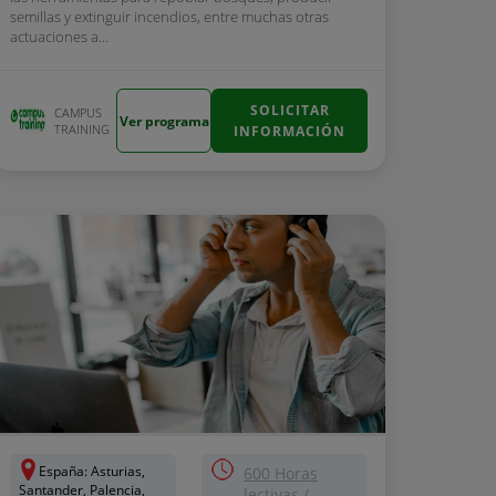
semillas y extinguir incendios, entre muchas otras
actuaciones a...
SOLICITAR
CAMPUS
Ver programa
TRAINING
INFORMACIÓN
España: Asturias,
600 Horas
Santander, Palencia,
lectivas /...