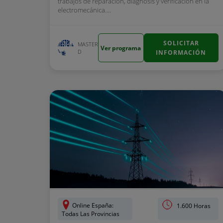
trabajos de reparación, diagnosis y verificación en la
electromecánica....
SOLICITAR
MASTER
Ver programa
D
INFORMACIÓN
Online España:
1.600 Horas
Todas Las Provincias