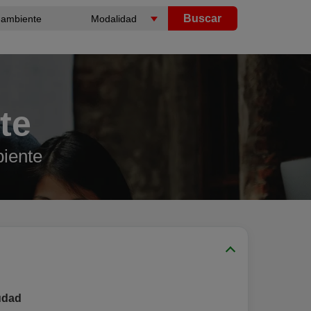
Buscar
te
iente
udad