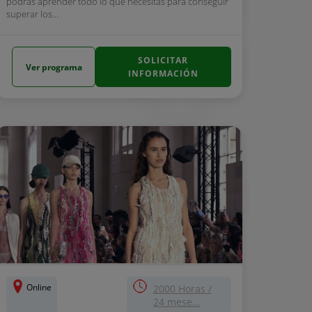
podrás aprender todo lo que necesitas para conseguir
superar los...
SOLICITAR
Ver programa
INFORMACIÓN
Online
2000 Horas /
24 mese...