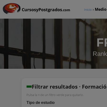
CursosyPostgrados
›
Medio
Inicio
.com
F
Rank
Filtrar resultados · Formaci
Pulsa la × de un filtro verde para quitarlo.
Tipo de estudio