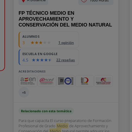
1600 Horas
FP TÉCNICO MEDIO EN
APROVECHAMIENTO Y
CONSERVACIÓN DEL MEDIO NATURAL
ALUMNOS
3
1 opinión
ESCUELA EN GOOGLE
4.5
22 reseñas
ACREDITACIONES
+5
Relacionado con esta temática
Para que capacita El curso preparatorio de Formación
Profesional de Grado
Medio
de Aprovechamiento y
Conservación del
Medio
Natural permite adquirir los