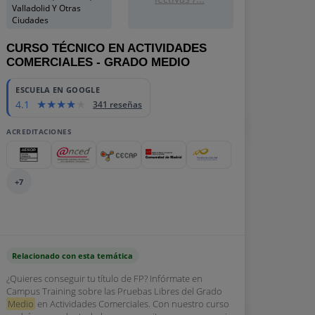
Valladolid Y Otras
Ciudades
CURSO TÉCNICO EN ACTIVIDADES
COMERCIALES - GRADO MEDIO
ESCUELA EN GOOGLE
4.1
341 reseñas
ACREDITACIONES
+7
Relacionado con esta temática
¿Quieres conseguir tu título de FP? Infórmate en
Campus Training sobre las Pruebas Libres del Grado
Medio
en Actividades Comerciales. Con nuestro curso