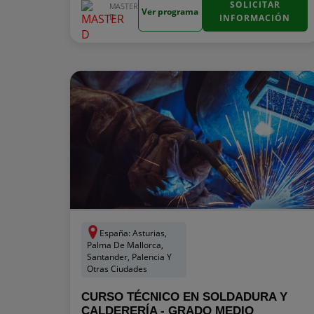
SOLICITAR
MASTER
Ver programa
D
INFORMACIÓN
España: Asturias,
Palma De Mallorca,
Santander, Palencia Y
Otras Ciudades
CURSO TÉCNICO EN SOLDADURA Y
CALDERERÍA - GRADO MEDIO