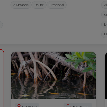
A Distancia
Online
Presencial
A
C
Je
M
V
A Distancia