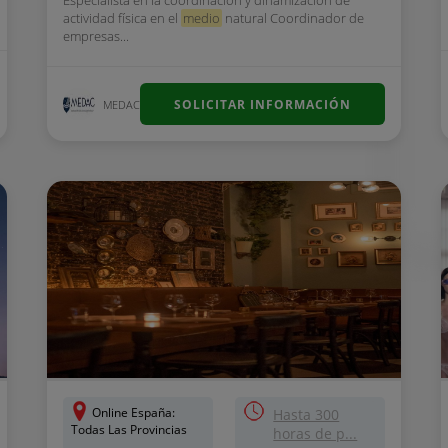
Especialista en la coordinación y dinamización de
actividad física en el
medio
natural Coordinador de
empresas...
SOLICITAR INFORMACIÓN
MEDAC
Online España:
Hasta 300
Todas Las Provincias
horas de p...