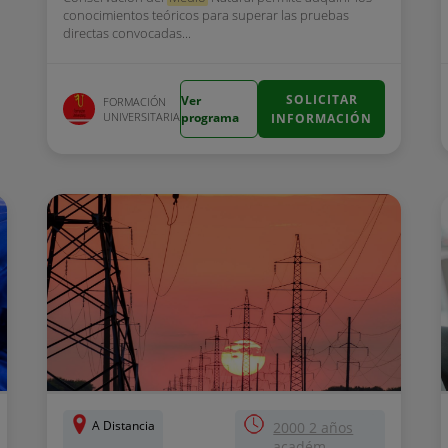
conocimientos teóricos para superar las pruebas
directas convocadas...
SOLICITAR
Ver
FORMACIÓN
UNIVERSITARIA
programa
INFORMACIÓN
A Distancia
2000 2 años
académ...