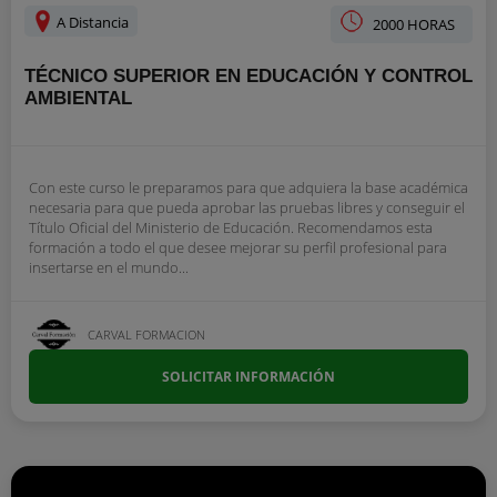
A Distancia
2000 HORAS
TÉCNICO SUPERIOR EN EDUCACIÓN Y CONTROL
AMBIENTAL
Con este curso le preparamos para que adquiera la base académica
necesaria para que pueda aprobar las pruebas libres y conseguir el
Título Oficial del Ministerio de Educación. Recomendamos esta
formación a todo el que desee mejorar su perfil profesional para
insertarse en el mundo...
CARVAL FORMACION
SOLICITAR INFORMACIÓN