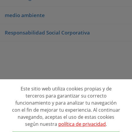
medio ambiente
Responsabilidad Social Corporativa
Este sitio web utiliza cookies propias y de
Consulta opiniones de centros de formación
terceros para garantizar su correcto
funcionamiento y para analizar tu navegación
Quienes Somos
con el fin de mejorar tu experiencia. Al continuar
navegando, aceptas el uso de estas cookies
Contacto
según nuestra
política de privacidad
.
Política de privacidad