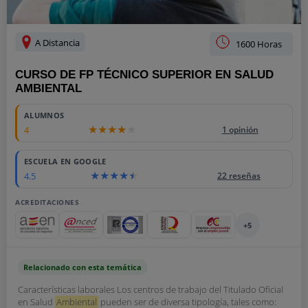
A Distancia
1600 Horas
CURSO DE FP TÉCNICO SUPERIOR EN SALUD
AMBIENTAL
ALUMNOS
4
1 opinión
ESCUELA EN GOOGLE
4.5
22 reseñas
ACREDITACIONES
+5
Relacionado con esta temática
Características laborales Los centros de trabajo del Titulado Oficial
en Salud
Ambiental
pueden ser de diversa tipología, tales como: