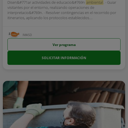
Disen&#771ar actividades de educacio&#769n
ambiental
. - Guiar
visitantes por el entorno, realizando operaciones de
interpretacio&#769n. - Resolver contingencias en el recorrido por
itinerarios, aplicando los protocolos establecidos....
IMASD
Ver programa
SOLICITAR INFORMACIÓN