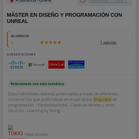
A Distancia - Online
Formación: 1.100 h ...
MÁSTER EN DISEÑO Y PROGRAMACIÓN CON
UNREAL
ALUMNOS
5
1 opinión
ACREDITACIONES
Relacionado con esta temática
Estas habilidades deberás potenciarlas a través de diferentes
cursos en los que profundices en el uso de los
lenguajes
de
programación. - Flexibilidad total - Clases en directo y otros
recursos - Learning by doing -...
TOKIO SCHOOL