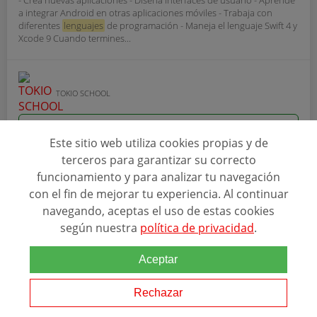
- Crea nuevas aplicaciones - Diseña interfaces de usuario - Aprende
a integrar Android en otras aplicaciones móviles - Trabaja con
diferentes
lenguajes
de programación - Maneja el lenguaje Swift 4 y
Xcode 9 Cuando termines...
TOKIO SCHOOL
Ver programa
Este sitio web utiliza cookies propias y de
terceros para garantizar su correcto
SOLICITAR INFORMACIÓN
funcionamiento y para analizar tu navegación
con el fin de mejorar tu experiencia. Al continuar
navegando, aceptas el uso de estas cookies
según nuestra
política de privacidad
.
Aceptar
Ver más programas
Rechazar