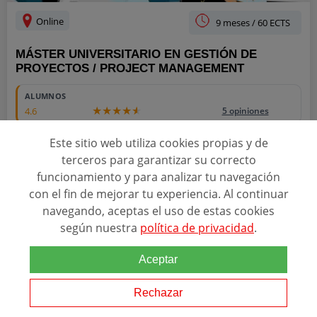
Online
9 meses / 60 ECTS
MÁSTER UNIVERSITARIO EN GESTIÓN DE
PROYECTOS / PROJECT MANAGEMENT
ALUMNOS
4.6
5 opiniones
Este sitio web utiliza cookies propias y de
ESCUELA EN GOOGLE
4.1
terceros para garantizar su correcto
2621 reseñas
funcionamiento y para analizar tu navegación
ACREDITACIONES
con el fin de mejorar tu experiencia. Al continuar
navegando, aceptas el uso de estas cookies
según nuestra
política de privacidad
.
Relacionado con esta temática
Aceptar
El rol del director de proyecto, y la gestión de estas actividades
empresariales a través de programas y proyectos, adquieren un
Rechazar
papel relevante para la consecución del éxito del negocio y
permiten hacer frente a los...