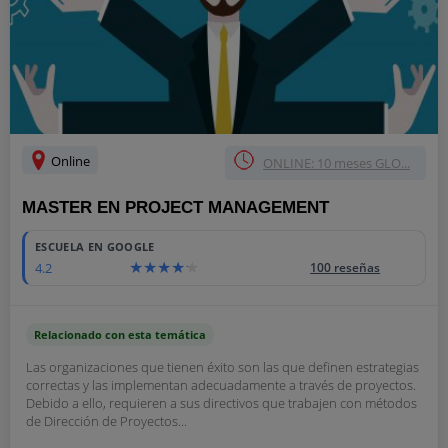
Online
ONLINE: 10 meses GLO...
MASTER EN PROJECT MANAGEMENT
ESCUELA EN GOOGLE
4.2
100 reseñas
Relacionado con esta temática
Las organizaciones que tienen éxito son las que definen estrategias
correctas y las implementan adecuadamente a través de proyectos.
Debido a ello, requieren a sus directivos que trabajen con métodos
de Dirección de Proyectos...