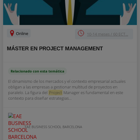
Online
10-14 meses / 60 ECT...
MÁSTER EN PROJECT MANAGEMENT
Relacionado con esta temática
El dinamismo de los mercados y el contexto empresarial actuales
obligan a las empresas a gestionar multitud de proyectos en
paralelo. La figura del
Project
Manager es fundamental en este
contexto para diseñar estrategias...
EAE BUSINESS SCHOOL BARCELONA