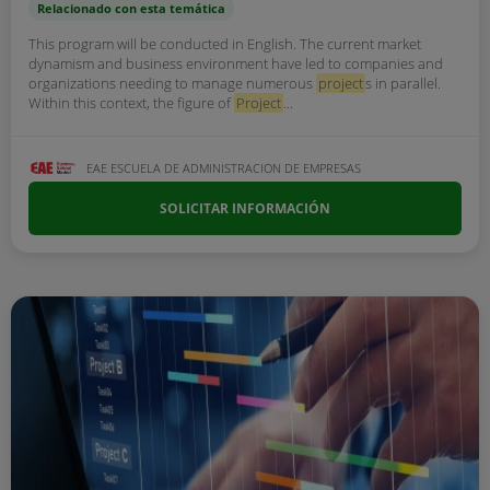
Relacionado con esta temática
This program will be conducted in English. The current market
dynamism and business environment have led to companies and
organizations needing to manage numerous
project
s in parallel.
Within this context, the figure of
Project
...
EAE ESCUELA DE ADMINISTRACION DE EMPRESAS
SOLICITAR INFORMACIÓN