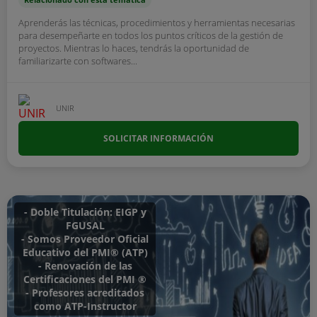
Aprenderás las técnicas, procedimientos y herramientas necesarias
para desempeñarte en todos los puntos críticos de la gestión de
proyectos. Mientras lo haces, tendrás la oportunidad de
familiarizarte con softwares...
UNIR
SOLICITAR INFORMACIÓN
- Doble Titulación: EIGP y
FGUSAL
- Somos Proveedor Oficial
Educativo del PMI® (ATP)
- Renovación de las
Certificaciones del PMI ®
- Profesores acreditados
como ATP-Instructor