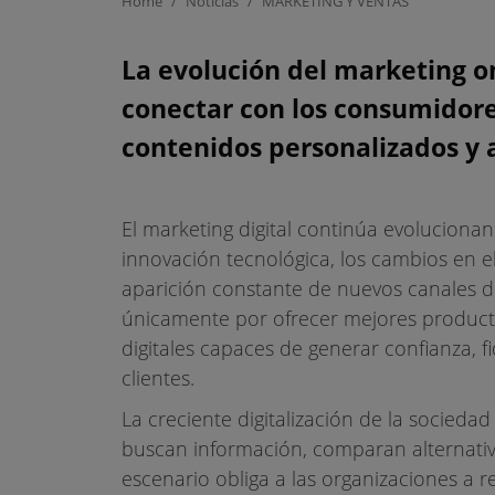
Home
/
Noticias
/
MARKETING Y VENTAS
Las nuevas estr
La evolución del marketing o
conectar con los consumidores
transforman l
contenidos personalizados y a
c
El marketing digital continúa evoluciona
innovación tecnológica, los cambios en 
aparición constante de nuevos canales 
únicamente por ofrecer mejores productos
digitales capaces de generar confianza, f
clientes.
La creciente digitalización de la socied
buscan información, comparan alternativ
escenario obliga a las organizaciones a 