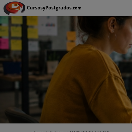
Ruta:
HOME
>
MARKETING Y VENTAS
CursosyPostgrados
.com