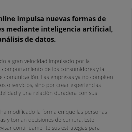
ategias de marketin
nline impulsa nuevas formas de
 mediante inteligencia artificial,
a relación entre m
nálisis de datos.
onsumidores
ndo a gran velocidad impulsado por la
el comportamiento de los consumidores y la
de comunicación. Las empresas ya no compiten
 o servicios, sino por crear experiencias
idelidad y una relación duradera con sus
ad ha modificado la forma en que las personas
as y toman decisiones de compra. Este
revisar continuamente sus estrategias para