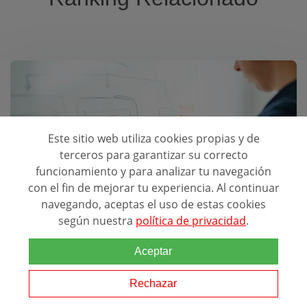
Mejores Escuelas para estudiar:
Este sitio web utiliza cookies propias y de
terceros para garantizar su correcto
Auxiliar Administrativo Local
funcionamiento y para analizar tu navegación
con el fin de mejorar tu experiencia. Al continuar
navegando, aceptas el uso de estas cookies
según nuestra
política de privacidad
.
Aceptar
Rechazar
Estudios y experiencia laboral de GESTOR PARA
DIPUTACION