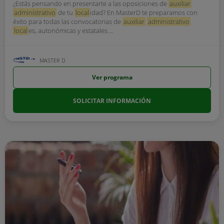
¿Estás pensando en presentarte a las oposiciones de
auxiliar
administrativo
de tu
local
idad? En MasterD te preparamos con
éxito para todas las convocatorias de
auxiliar
administrativo
local
es, autonómicas y estatales....
MASTER D
Ver programa
SOLICITAR INFORMACIÓN