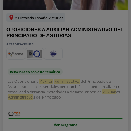
A Distancia España: Asturias
OPOSICIONES A AUXILIAR ADMINISTRATIVO DEL
PRINCIPADO DE ASTURIAS
ACREDITACIONES
Relacionado con esta temática
Las Oposiciones a
Auxiliar
Administrativo
del Principado de
Asturias son semipresenciales pero también se pueden realizar en
modalidad a distancia. Actividades a desarrollar por los
Auxiliar
es
Administrativo
s del Principado...
Ver programa