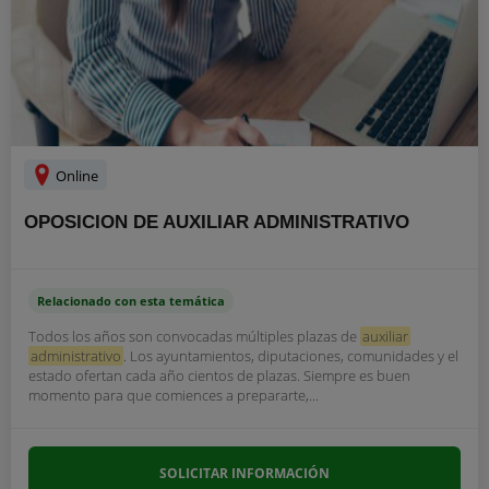
Online
OPOSICION DE AUXILIAR ADMINISTRATIVO
Relacionado con esta temática
Todos los años son convocadas múltiples plazas de
auxiliar
administrativo
. Los ayuntamientos, diputaciones, comunidades y el
estado ofertan cada año cientos de plazas. Siempre es buen
momento para que comiences a prepararte,...
SOLICITAR INFORMACIÓN