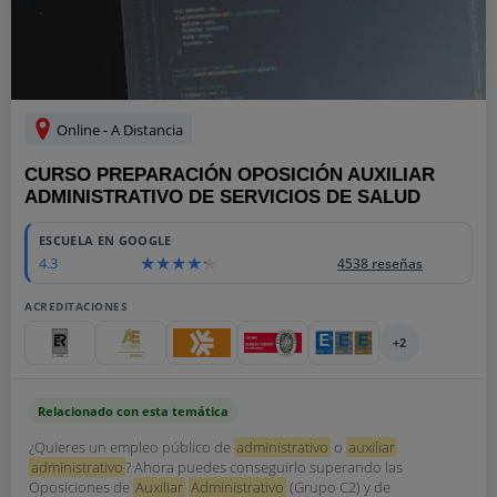
Online - A Distancia
CURSO PREPARACIÓN OPOSICIÓN AUXILIAR
ADMINISTRATIVO DE SERVICIOS DE SALUD
ESCUELA EN GOOGLE
4.3
4538 reseñas
ACREDITACIONES
+2
Relacionado con esta temática
¿Quieres un empleo público de
administrativo
o
auxiliar
administrativo
? Ahora puedes conseguirlo superando las
Oposiciones de
Auxiliar
Administrativo
(Grupo C2) y de