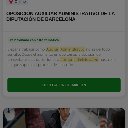
Online
OPOSICIÓN AUXILIAR ADMINISTRATIVO DE LA
DIPUTACIÓN DE BARCELONA
Relacionado con esta temática
Llegar a trabajar como
Auxiliar
Administrativo
no es del todo
sencillo. Desde el momento en que tomas la decisión de
presentarte a las oposiciones a
auxiliar
administrativo
hasta el día
en que superas el proceso de selección...
SOLICITAR INFORMACIÓN