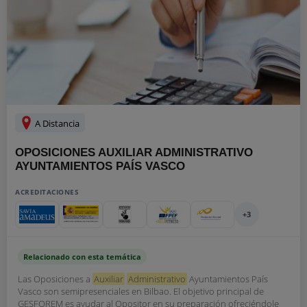
A Distancia
OPOSICIONES AUXILIAR ADMINISTRATIVO
AYUNTAMIENTOS PAÍS VASCO
ACREDITACIONES
+3
Relacionado con esta temática
Las Oposiciones a
Auxiliar
Administrativo
Ayuntamientos País
Vasco son semipresenciales en Bilbao. El objetivo principal de
GESFOREM es ayudar al Opositor en su preparación ofreciéndole