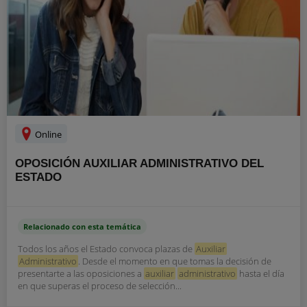
Online
OPOSICIÓN AUXILIAR ADMINISTRATIVO DEL
ESTADO
Relacionado con esta temática
Todos los años el Estado convoca plazas de
Auxiliar
Administrativo
. Desde el momento en que tomas la decisión de
presentarte a las oposiciones a
auxiliar
administrativo
hasta el día
en que superas el proceso de selección...