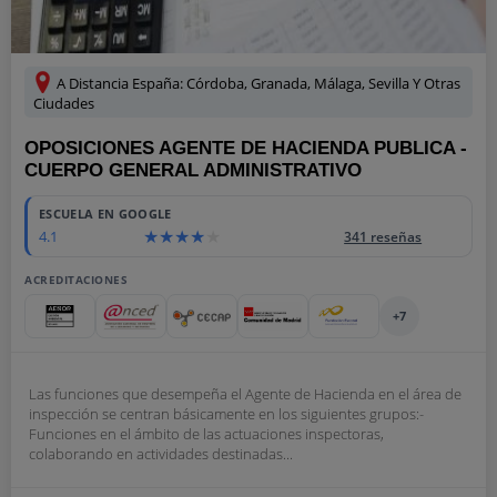
A Distancia España: Córdoba, Granada, Málaga, Sevilla Y Otras
Ciudades
OPOSICIONES AGENTE DE HACIENDA PUBLICA -
CUERPO GENERAL ADMINISTRATIVO
ESCUELA EN GOOGLE
4.1
341 reseñas
ACREDITACIONES
+7
Las funciones que desempeña el Agente de Hacienda en el área de
inspección se centran básicamente en los siguientes grupos:-
Funciones en el ámbito de las actuaciones inspectoras,
colaborando en actividades destinadas...