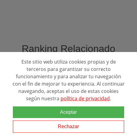
Ranking Relacionado
Este sitio web utiliza cookies propias y de
terceros para garantizar su correcto
funcionamiento y para analizar tu navegación
con el fin de mejorar tu experiencia. Al continuar
navegando, aceptas el uso de estas cookies
según nuestra
política de privacidad
.
Mejores Escuelas para estudiar:
Aceptar
Auxiliar Administrativo Local
Rechazar