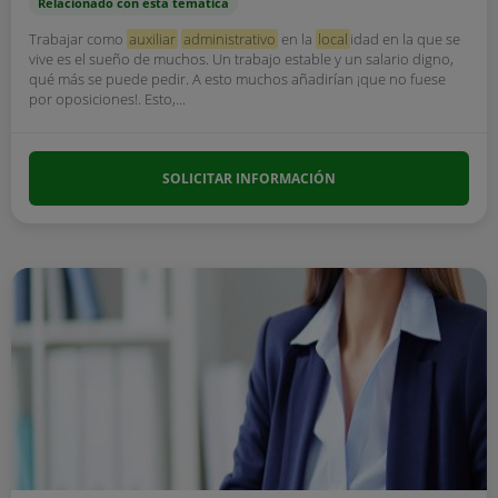
Relacionado con esta temática
Trabajar como
auxiliar
administrativo
en la
local
idad en la que se
vive es el sueño de muchos. Un trabajo estable y un salario digno,
qué más se puede pedir. A esto muchos añadirían ¡que no fuese
por oposiciones!. Esto,...
SOLICITAR INFORMACIÓN