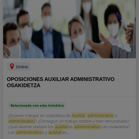
Online
OPOSICIONES AUXILIAR ADMINISTRATIVO
OSAKIDETZA
Relacionado con esta temática
¿Quieres trabajar en osakidetza de
Auxiliar
administrativo
o
Administrativo
? ¿Conseguir un trabajo estable y bien remunerado?
¿Qué labores realizan los
auxiliar
es
administrativo
s en osakidetza?
Los
administrativo
s y
auxiliar
es...