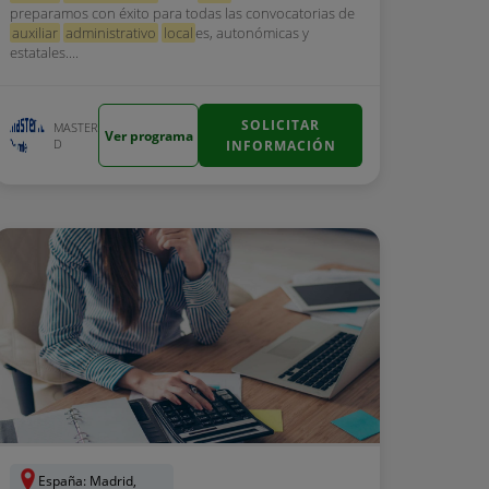
preparamos con éxito para todas las convocatorias de
auxiliar
administrativo
local
es, autonómicas y
estatales....
SOLICITAR
MASTER
Ver programa
D
INFORMACIÓN
España: Madrid,