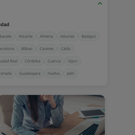
udad
lbacete
Alicante
Almeria
Asturias
Badajoz
arcelona
Bilbao
Caceres
Cádiz
iudad Real
Córdoba
Cuenca
Gijon
ranada
Guadalajara
Huelva
Jaén
a Coruña
Lisboa
Lugo
Madrid
Málaga
urcia
Navarra
Orense
Oviedo
alma de Mallorca
Pontevedra
Sabadell
an Sebastian
Santander
Sevilla
Tarragona