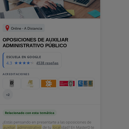
oledo
Valencia
Valladolid
Vigo
Zaragoza
Online - A Distancia
OPOSICIONES DE AUXILIAR
ADMINISTRATIVO PÚBLICO
ESCUELA EN GOOGLE
4.3
4538 reseñas
ACREDITACIONES
+2
Relacionado con esta temática
¿Estás pensando en presentarte a las oposiciones de
auxiliar
administrativo
de tu
local
idad? En MasterD te