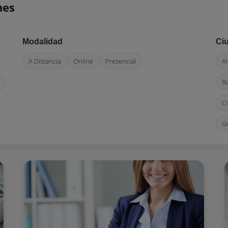
nes
Modalidad
Ci
A Distancia
Online
Presencial
A
B
C
G
L
M
P
S