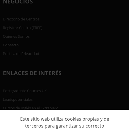
NEGOCIOS
Directorio de Centros
Registrar Centro (FREE)
Quienes Somos
Contacto
Política de Privacidad
ENLACES DE INTERÉS
Postgraduate Courses UK
Leadspotenciales
Cursos de Inglés en el Extranjero
Este sitio web utiliza cookies propias y de
terceros para garantizar su correcto