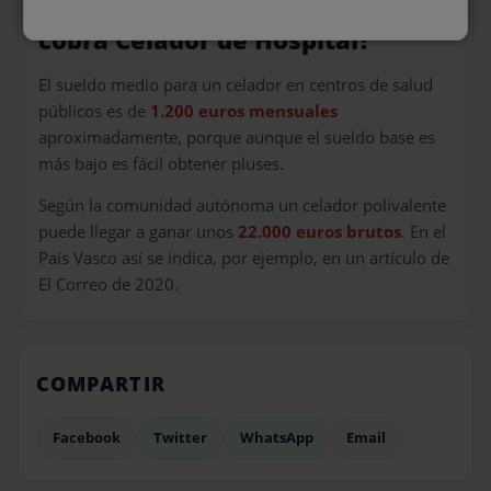
Perspectiva salarial — ¿cuánto
cobra Celador de Hospital?
El sueldo medio para un celador en centros de salud
públicos es de
1.200 euros mensuales
aproximadamente, porque aunque el sueldo base es
más bajo es fácil obtener pluses.
Según la comunidad autónoma un celador polivalente
puede llegar a ganar unos
22.000 euros brutos
. En el
País Vasco así se indica, por ejemplo, en un artículo de
El Correo de 2020.
COMPARTIR
Facebook
Twitter
WhatsApp
Email