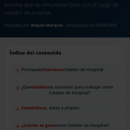
positiva que se remuneran bien con el cargo de
celador de hospital.
Revisado por
Raquel Marquez
· Actualizado el
25/09/2020
Índice del contenido
Principales
funciones
Celador de Hospital
¿Qué
estudios
se necesitan para trabajar como
Celador de Hospital?
Estadísticas
, datos y empleo
¿Cuánto se gana
como Celador de Hospital?