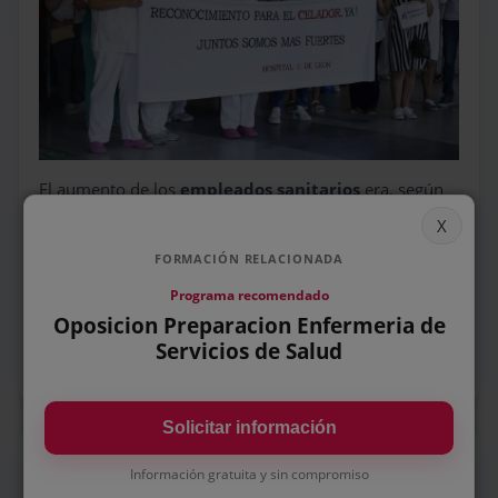
El aumento de los
empleados sanitarios
era, según
esta noticia de abril, de solo de un
5 por ciento.
Los celadores son del personal del hospital y las
FORMACIÓN RELACIONADA
residencias de los que más directamente tratan con
Programa recomendado
más pacientes y más cerca, lo que supuso riesgo, y ha
Oposicion Preparacion Enfermeria de
aumentado el reconocimiento y la conciencia de lo
Servicios de Salud
importante de su labor.
Solicitar información
SALARIO
Información gratuita y sin compromiso