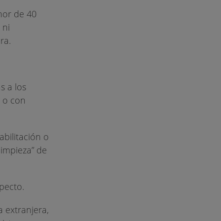
nor de 40
 ni
ra.
s a los
s o con
abilitación o
limpieza” de
pecto.
a extranjera,