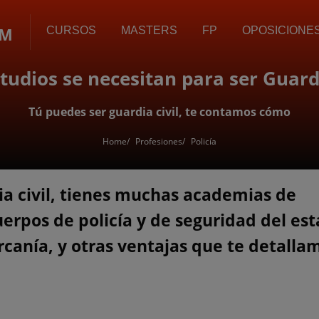
OM
CURSOS
MASTERS
FP
OPOSICIONE
tudios se necesitan para ser Guardi
Tú puedes ser guardia civil, te contamos cómo
Home
Profesiones
Policía
ia civil, tienes muchas academias de
uerpos de policía y de seguridad del es
ercanía, y otras ventajas que te detalla