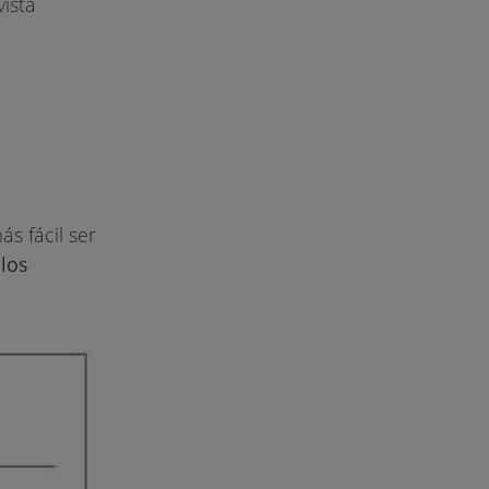
vista
s fácil ser
los