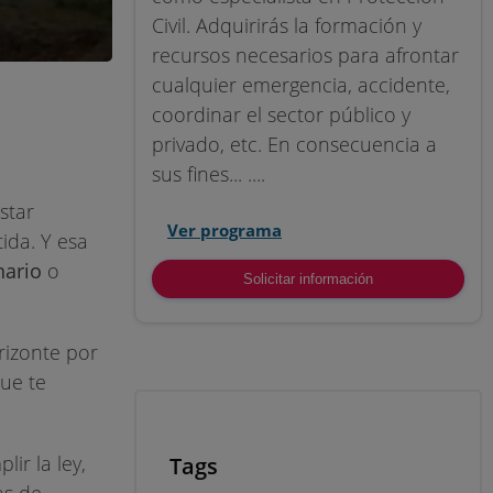
Civil. Adquirirás la formación y
recursos necesarios para afrontar
cualquier emergencia, accidente,
coordinar el sector público y
privado, etc. En consecuencia a
sus fines... ....
star
Ver programa
ida. Y esa
nario
o
Solicitar información
rizonte por
que te
ir la ley,
Tags
as de