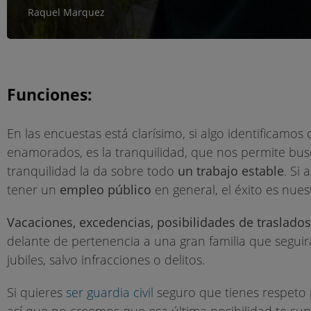
Raquel Marquez
Funciones:
En las encuestas está clarísimo, si algo identificamos 
enamorados, es la tranquilidad, que nos permite bus
tranquilidad la da sobre todo
un trabajo estable
. Si
tener un
empleo público
en general, el éxito es nues
Vacaciones, excedencias, posibilidades de traslados
delante de pertenencia a una gran familia que seguir
jubiles, salvo infracciones o delitos.
Si quieres
ser guardia civil
seguro que tienes respeto p
así que no creemos que esa última posibilidad te s