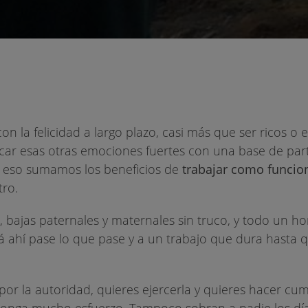
con la felicidad a largo plazo, casi más que ser ricos o e
car esas otras emociones fuertes con una base de part
 a eso sumamos los beneficios de
trabajar como funcio
tro.
, bajas paternales y maternales sin truco, y todo un ho
á ahí pase lo que pase y a un trabajo que dura hasta 
or la autoridad, quieres ejercerla y quieres hacer cumpl
uponga mucho esfuerzo. Tampoco sobran a nadie los dí