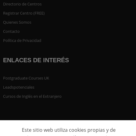
Directorio de Centros
Registrar Centro (FREE)
Quienes Somos
Contacto
Política de Privacidad
ENLACES DE INTERÉS
Postgraduate Courses UK
Leadspotenciales
Cursos de Inglés en el Extranjero
Este sitio web utiliza cookies propias y de