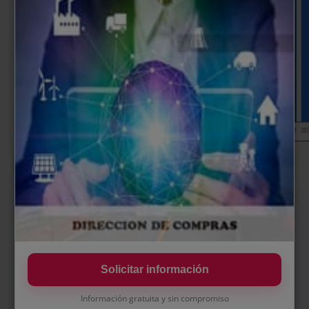
SALARIO
Perspectiva salarial — ¿cuánto
cobra Jefe de Centro de
Distribución?
Solicitar información
Podemos hablar de salarios medios de entre
20.000 y
Información gratuita y sin compromiso
35.000 euros brutos al año
para un perfil como el de