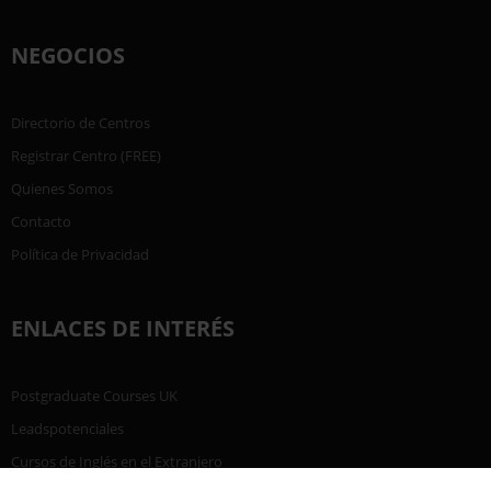
NEGOCIOS
Directorio de Centros
Registrar Centro (FREE)
Quienes Somos
Contacto
Política de Privacidad
ENLACES DE INTERÉS
Postgraduate Courses UK
Leadspotenciales
Cursos de Inglés en el Extranjero