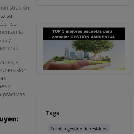
dministración
ta su
técnico
mentan la
sas y
general.
vadas, y
supervisión
vas
nes y
 prácticas
Tags
luyen:
Tecnico gestion de residuos