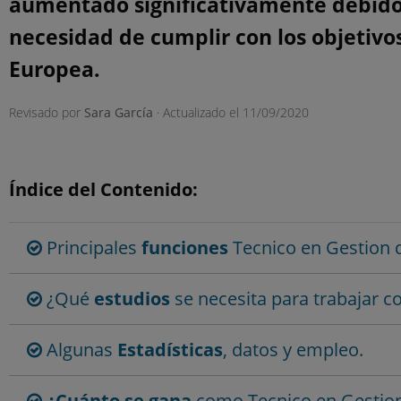
aumentado significativamente debido 
necesidad de cumplir con los objetivo
Europea.
Revisado por
Sara García
· Actualizado el
11/09/2020
Índice del Contenido:
Principales
funciones
Tecnico en Gestion 
¿Qué
estudios
se necesita para trabajar 
Algunas
Estadísticas
, datos y empleo.
¿Cuánto se gana
como Tecnico en Gestion