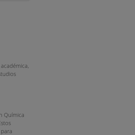
n académica,
studios
en Química
Estos
 para