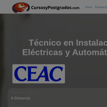
CursosyPostgrados
Inicio
Formació
.com
Técnico en Instala
Eléctricas y Automá
C
LUGAR/MODALIDAD
A Distancia
DURACIÓN