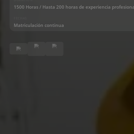
1500 Horas / Hasta 200 horas de experiencia profesion
FECHAS
Matriculación continua