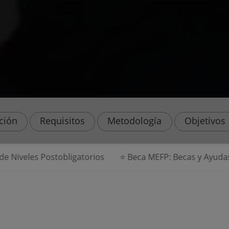
ación
Requisitos
Metodología
Objetivos
s Postobligatorios
⭐ Beca MEFP: Becas y Ayudas a Alumn