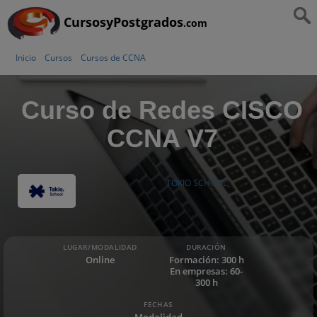
CursosyPostgrados
.com
Inicio
Cursos
Cursos de CCNA
Curso de Redes CISCO
CCNA V7
TOKIO SCHOOL
LUGAR/MODALIDAD
DURACIÓN
Online
Formación: 300 h
En empresas: 60-
300 h
FECHAS
Modalidad