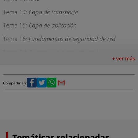
Tema 1
4: Capa de transporte
Tema 1
5: Capa de aplicación
Tema 1
6: Fundamentos de seguridad de red
Tema 1
7: Construir una pequeña red
+ ver más
MÓDULO 2: Switching, routing y wireless
Tema 1
: Configuración básica de dispositivos
Compartir en:
Tema 2
: Conceptos de conmutación
Tema 3
: VLANs
Tema 4
: Enrutamiento Inter VLAN
Tema 5
: Conceptos STP
Temáticas relacionadas