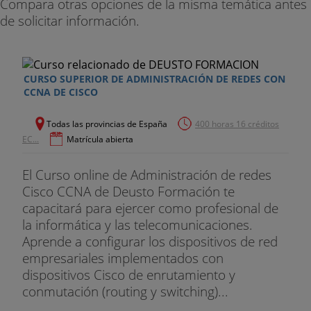
Compara otras opciones de la misma temática antes
de solicitar información.
Tema 9
. Conceptos de QoS
Tema 1
0. Administración de red
CURSO SUPERIOR DE ADMINISTRACIÓN DE REDES CON
Tema 1
1. Diseño de la red
CCNA DE CISCO
Tema 1
2. Resolución de problemas en la red
Todas las provincias de España
400 horas 16 créditos
EC...
Matrícula abierta
Tema 1
3. Virtualización de red
El Curso online de Administración de redes
Tema 1
4. Automatización de la red
Cisco CCNA de Deusto Formación te
capacitará para ejercer como profesional de
la informática y las telecomunicaciones.
Aprende a configurar los dispositivos de red
empresariales implementados con
dispositivos Cisco de enrutamiento y
conmutación (routing y switching)...