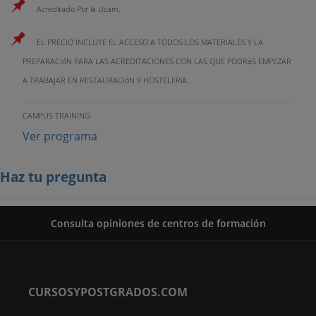
Acreditado Por la Ucam.
EL PRECIO INCLUYE EL ACCESO A TODOS LOS MATERIALES Y LA
PREPARACIóN PARA LAS ACREDITACIONES CON LAS QUE PODRáS EMPEZAR
A TRABAJAR EN RESTAURACIóN Y HOSTELERíA.
CAMPUS TRAINING
Ver programa
Haz tu pregunta
Consulta opiniones de centros de formación
CURSOSYPOSTGRADOS.COM