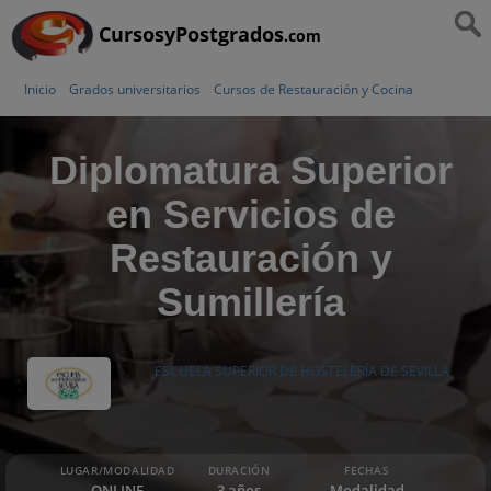
CursosyPostgrados
.com
Inicio
Grados universitarios
Cursos de Restauración y Cocina
Diplomatura Superior
en Servicios de
Restauración y
Sumillería
ESCUELA SUPERIOR DE HOSTELERÍA DE SEVILLA
LUGAR/MODALIDAD
DURACIÓN
FECHAS
ONLINE
3 años
Modalidad