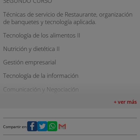
SEGUNDO CURSO
Técnicas de servicio de Restaurante, organización
de banquetes y tecnología aplicada.
Tecnología de los alimentos II
Nutrición y dietética II
Gestión empresarial
Tecnología de la información
Comunicación y Negociación
Orientación profesional
+ ver más
Idiomas: inglés
Compartir en:
TERCER CURSO