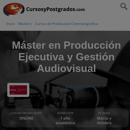
CursosyPostgrados
.com
Inicio
Masters
Cursos de Producción Cinematográfica
Máster en Producción
Ejecutiva y Gestión
Audiovisual
INSA ESTUDIOS SUPERIORES
LUGAR/MODALIDAD
DURACIÓN
FECHAS
ONLINE
1 año
Marzo y
académico
Octubre