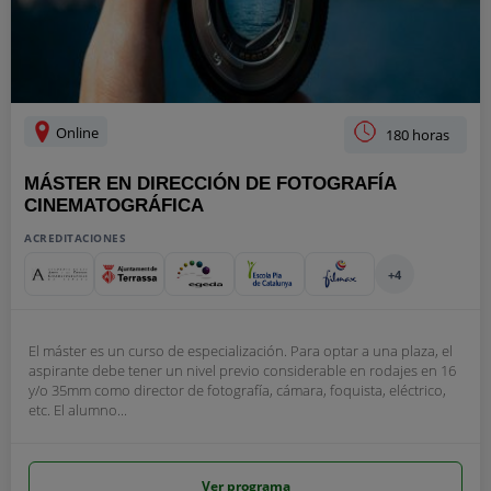
Online
180 horas
MÁSTER EN DIRECCIÓN DE FOTOGRAFÍA
CINEMATOGRÁFICA
ACREDITACIONES
+4
El máster es un curso de especialización. Para optar a una plaza, el
aspirante debe tener un nivel previo considerable en rodajes en 16
y/o 35mm como director de fotografía, cámara, foquista, eléctrico,
etc. El alumno...
Ver programa