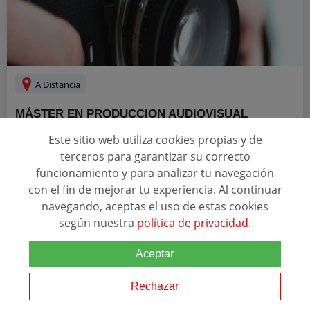
A Distancia
MÁSTER EN PRODUCCION AUDIOVISUAL
Este sitio web utiliza cookies propias y de
terceros para garantizar su correcto
Relacionado con esta temática
funcionamiento y para analizar tu navegación
MASTER EN
PRODUCCION
AUDIOVISUAL El vídeo es una
con el fin de mejorar tu experiencia. Al continuar
herramienta muy útil en el ámbito empresarial, institucional o
navegando, aceptas el uso de estas cookies
educativo, entre otros, y su uso y aplicación cobra aún mayor
según nuestra
política de privacidad
.
relevancia para los profesionales que se dedican...
Aceptar
SOLICITAR INFORMACIÓN
Rechazar