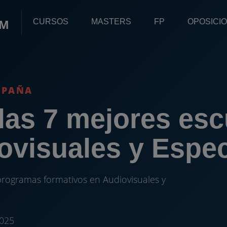
OM
CURSOS
MASTERS
FP
OPOSICI
SPAÑA
as 7 mejores esc
iovisuales y Espe
rogramas formativos en Audiovisuales y
2025