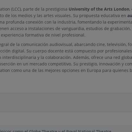
tion (LCC), parte de la prestigiosa
University of the Arts London
,
ito de los medios y las artes visuales. Su propuesta educativa en
au
a profunda conexión con la industria, fomentando la experimentac
enen acceso a instalaciones de vanguardia, estudios de grabación, 
experiencia formativa de nivel profesional.
gral de la comunicación audiovisual, abarcando cine, televisión, fo
ción digital. Su cuerpo docente está compuesto por profesionales 
 interdisciplinaria y la colaboración. Además, ofrece una red glob
 inserción en un mercado competitivo. Su prestigio, innovación y co
ation como una de las mejores opciones en Europa para quienes 
cónicos como el Globe Theatre y el Royal National Theatre.