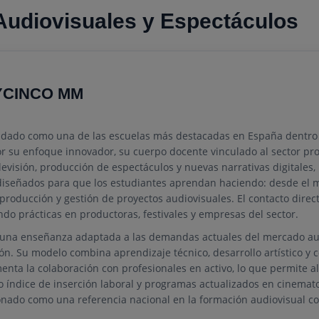
Audiovisuales y Espectáculos
YCINCO MM
idado como una de las escuelas más destacadas en España dentro
or su enfoque innovador, su cuerpo docente vinculado al sector pr
levisión, producción de espectáculos y nuevas narrativas digitales,
 diseñados para que los estudiantes aprendan haciendo: desde el
stproducción y gestión de proyectos audiovisuales. El contacto direc
ando prácticas en productoras, festivales y empresas del sector.
una enseñanza adaptada a las demandas actuales del mercado audio
ión. Su modelo combina aprendizaje técnico, desarrollo artístico y
nta la colaboración con profesionales en activo, lo que permite a
o índice de inserción laboral y programas actualizados en cinemato
onado como una referencia nacional en la formación audiovisual 