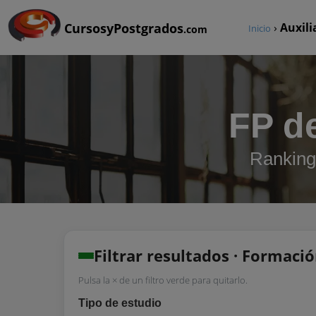
CursosyPostgrados
›
Auxili
Inicio
.com
FP de
Ranking 
Filtrar resultados · Formaci
Pulsa la × de un filtro verde para quitarlo.
Tipo de estudio