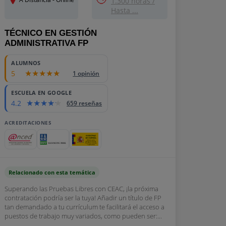
1.300 horas /
Hasta ...
TÉCNICO EN GESTIÓN
ADMINISTRATIVA FP
ALUMNOS
5
1 opinión
ESCUELA EN GOOGLE
4.2
659 reseñas
ACREDITACIONES
Relacionado con esta temática
Superando las Pruebas Libres con CEAC, ¡la próxima
contratación podría ser la tuya! Añadir un título de FP
tan demandado a tu currículum te facilitará el acceso a
puestos de trabajo muy variados, como pueden ser:...