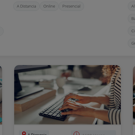
A Distancia
Online
Presencial
A
B
C
G
L
M
P
S
T
A Distancia