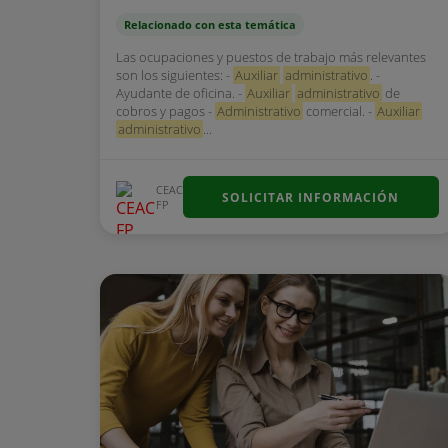
Relacionado con esta temática
Las ocupaciones y puestos de trabajo más relevantes
son los siguientes: -
Auxiliar
administrativo
. -
Ayudante de oficina. -
Auxiliar
administrativo
de
cobros y pagos -
Administrativo
comercial. -
Auxiliar
administrativo
...
CEAC
SOLICITAR INFORMACIÓN
FP