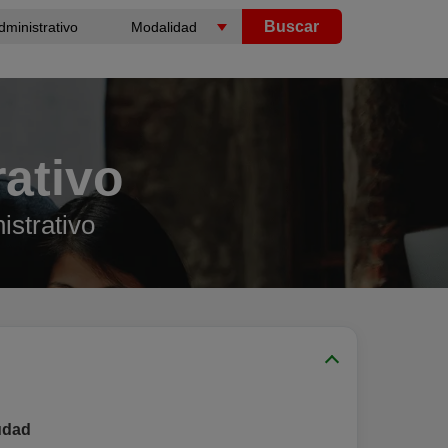
Buscar
rativo
istrativo
udad