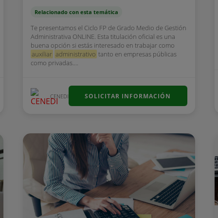
Relacionado con esta temática
Te presentamos el Ciclo FP de Grado Medio de Gestión
Administrativa ONLINE. Esta titulación oficial es una
buena opción si estás interesado en trabajar como
auxiliar
administrativo
tanto en empresas públicas
como privadas....
SOLICITAR INFORMACIÓN
CENEDI