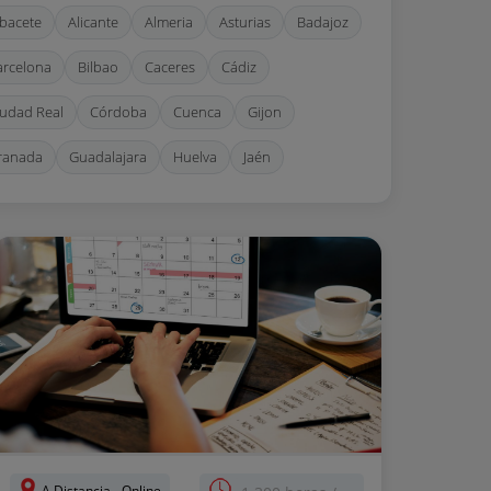
lbacete
Alicante
Almeria
Asturias
Badajoz
arcelona
Bilbao
Caceres
Cádiz
iudad Real
Córdoba
Cuenca
Gijon
ranada
Guadalajara
Huelva
Jaén
a Coruña
Lisboa
Lugo
Madrid
Málaga
urcia
Navarra
Orense
Oviedo
alma de Mallorca
Pontevedra
Sabadell
an Sebastian
Santander
Sevilla
Tarragona
oledo
Valencia
Valladolid
Vigo
Zaragoza
A Distancia - Online