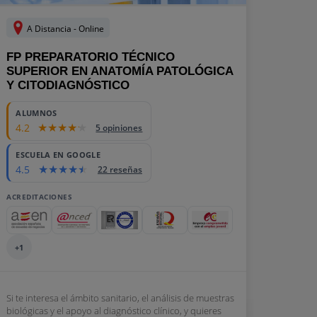
A Distancia - Online
FP PREPARATORIO TÉCNICO
SUPERIOR EN ANATOMÍA PATOLÓGICA
Y CITODIAGNÓSTICO
ALUMNOS
4.2
5 opiniones
ESCUELA EN GOOGLE
4.5
22 reseñas
ACREDITACIONES
+1
Si te interesa el ámbito sanitario, el análisis de muestras
biológicas y el apoyo al diagnóstico clínico, y quieres