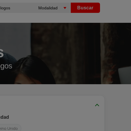
Buscar
s
ogos
udad
eino Unido