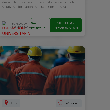
desarrollar tu carrera profesional en el sector de la
salud, esta formación es para ti. Con nuestra...
SOLICITAR
Ver
FORMACIÓN
UNIVERSITARIA
programa
INFORMACIÓN
Online
20 horas