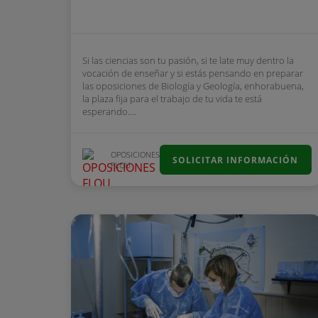
Si las ciencias son tu pasión, si te late muy dentro la
vocación de enseñar y si estás pensando en preparar
las oposiciones de Biología y Geología, enhorabuena,
la plaza fija para el trabajo de tu vida te está
esperando....
OPOSICIONES
SOLICITAR INFORMACIÓN
FLOU