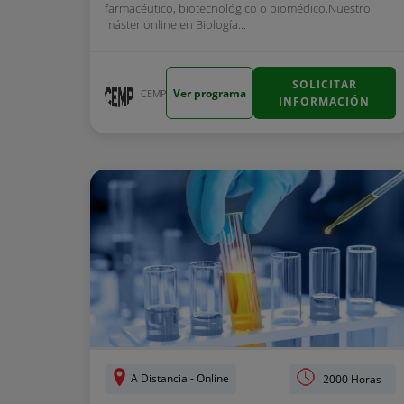
farmacéutico, biotecnológico o biomédico.Nuestro
máster online en Biología...
SOLICITAR
Ver programa
CEMP
INFORMACIÓN
A Distancia - Online
2000 Horas