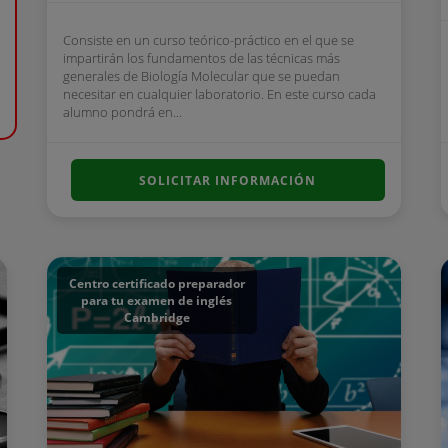
Consiste en un curso teórico-práctico en el que se
impartirán los fundamentos de las técnicas más
generales de Biología Molecular que se puedan
necesitar en cualquier laboratorio. En este curso cada
alumno pondrá en...
SOLICITAR INFORMACIÓN
Centro certificado preparador
para tu examen de inglés
Cambridge