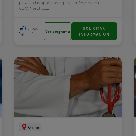
plaza en las oposiciones para profesores en tu
CCAA.Nosotros...
SOLICITAR
MASTER
Ver programa
D
INFORMACIÓN
Online