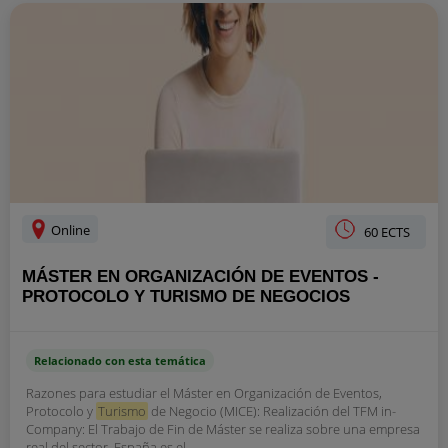
Online
60 ECTS
MÁSTER EN ORGANIZACIÓN DE EVENTOS -
PROTOCOLO Y TURISMO DE NEGOCIOS
Relacionado con esta temática
Razones para estudiar el Máster en Organización de Eventos,
Protocolo y
Turismo
de Negocio (MICE): Realización del TFM in-
Company: El Trabajo de Fin de Máster se realiza sobre una empresa
real del sector. España es el...