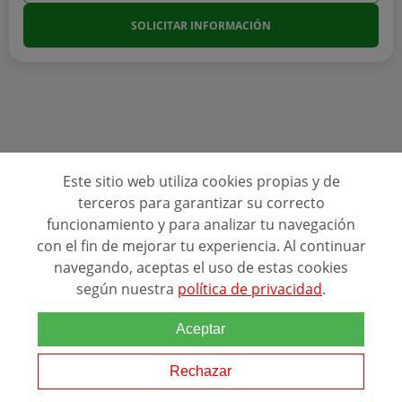
SOLICITAR INFORMACIÓN
Ver más programas
Este sitio web utiliza cookies propias y de
terceros para garantizar su correcto
funcionamiento y para analizar tu navegación
con el fin de mejorar tu experiencia. Al continuar
navegando, aceptas el uso de estas cookies
según nuestra
política de privacidad
.
Aceptar
Ranking Relacionado
Rechazar