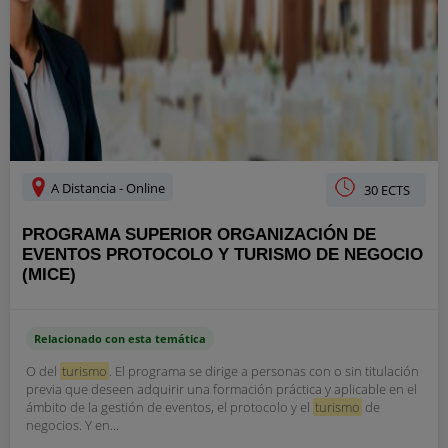
A Distancia - Online
30 ECTS
PROGRAMA SUPERIOR ORGANIZACIÓN DE
EVENTOS PROTOCOLO Y TURISMO DE NEGOCIO
(MICE)
Relacionado con esta temática
O del
turismo
. El programa se dirige a personas con o sin titulación
previa que deseen adquirir una formación práctica y aplicable en el
ámbito de la gestión de eventos, el protocolo y el
turismo
de
negocios. Y en...