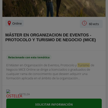
Online
60 ects
MÁSTER EN ORGANIZACION DE EVENTOS -
PROTOCOLO Y TURISMO DE NEGOCIO (MICE)
Relacionado con esta temática
El Máster en Organización de Eventos, Protocolo y
Turismo
de
Negocio MICE Online se dirige a licenciados o graduados de
cualquier rama de conocimiento que deseen adquirir una
formación aplicada en el ámbito de la organización...
OSTELEA
SOLICITAR INFORMACIÓN