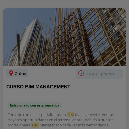
Online
Teoría + práctica ...
CURSO BIM MANAGEMENT
Relacionado con esta temática
Con este curso te especializarás en
BIM
Management y tendrás
mayores oportunidades en el terreno laboral, debido a que los
profesionales
BIM
Manager son cada vez más demandados.