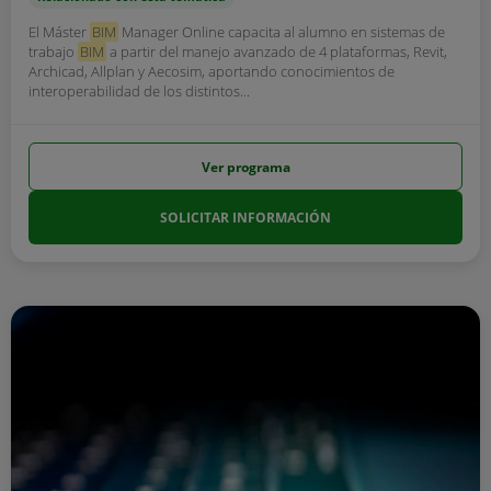
El Máster
BIM
Manager Online capacita al alumno en sistemas de
trabajo
BIM
a partir del manejo avanzado de 4 plataformas, Revit,
Archicad, Allplan y Aecosim, aportando conocimientos de
interoperabilidad de los distintos...
Ver programa
SOLICITAR INFORMACIÓN