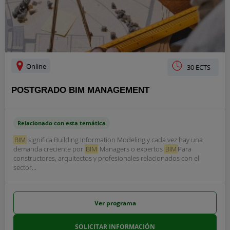
Online
30 ECTS
POSTGRADO BIM MANAGEMENT
Relacionado con esta temática
BIM
significa Building Information Modeling y cada vez hay una
demanda creciente por
BIM
Managers o expertos
BIM
Para
constructores, arquitectos y profesionales relacionados con el
sector...
Ver programa
SOLICITAR INFORMACIÓN