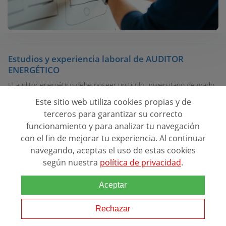
Estudios y experiencia laboral de AUDITOR
ENERGÉTICO
El auditor energético debe poseer un título universitario de grado
medio o superior ya sea en ingeniería industrial o civil como en
Este sitio web utiliza cookies propias y de
ingeniería del medio ambiente. Algunas universidades españolas
terceros para garantizar su correcto
imparten ingenier...
funcionamiento y para analizar tu navegación
con el fin de mejorar tu experiencia. Al continuar
Estudios y experiencia laboral de LEED GREEN
navegando, aceptas el uso de estas cookies
ASSOCIATE
según nuestra
política de privacidad
.
Para estar acreditado en LEED Green Associate tienes que realizar
un examen especial y conseguir 170 puntos como mínimo. El sello
Aceptar
tiene vigencia por dos años. Para mantenerla, es necesario seguir
un proceso forma...
Rechazar