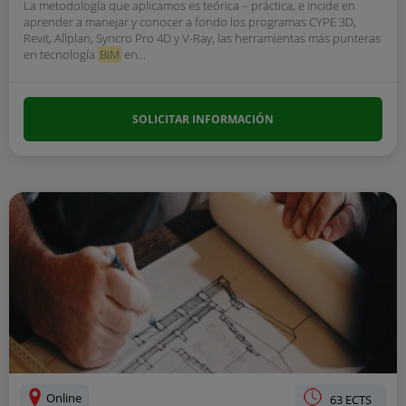
La metodología que aplicamos es teórica – práctica, e incide en
aprender a manejar y conocer a fondo los programas CYPE 3D,
Revit, Allplan, Syncro Pro 4D y V-Ray, las herramientas más punteras
en tecnología
BIM
en...
SOLICITAR INFORMACIÓN
Online
63 ECTS