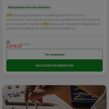
Relacionado con esta temática
BIM
(Building Information Modeling) permite la unión y
coordinación de todas las disciplinas y profesionales del sector de
la construcción. Pásate al
BIM
porque en España es obligatorio en
licitaciones públicas de infraestructuras.Además,...
EDITECA
Ver programa
SOLICITAR INFORMACIÓN