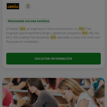
Relacionado con esta temática
El Master
BIM
en Ingeniería Civil te convertirá en un
BIM
Civil
Engineer que te permitirá dirigir y gestionar proyectos
BIM
(4D, 5D,
6D y 7D) a utilizar herramientas
BIM
aplicadas a obra civil como son
Revit para el modelado...
SOLICITAR INFORMACIÓN