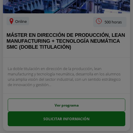
Online
500 horas
MÁSTER EN DIRECCIÓN DE PRODUCCIÓN, LEAN
MANUFACTURING + TECNOLOGÍA NEUMÁTICA
SMC (DOBLE TITULACIÓN)
La doble titulación en dirección de la producción, lean
manufacturing y tecnología neumática, desarrolla en los alumnos
una amplia visión del sector industrial, con un sentido estrátegico
de innovación y gestión...
Ver programa
SOLICITAR INFORMACIÓN