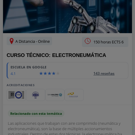
A Distancia - Online
150 horas ECTS 6
CURSO TÉCNICO: ELECTRONEUMÁTICA
ESCUELA EN GOOGLE
4.1
143 reseñas
ACREDITACIONES
Relacionado con esta temática
Las aplicaciones que trabajan con aire comprimido (neumática y
electroneumática), son la base de múltiples accionamientos
industriales. Dentro de estas dos técnicas, la electroneumática ha