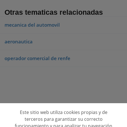
Otras tematicas relacionadas
mecanica del automovil
aeronautica
operador comercial de renfe
Este sitio web utiliza cookies propias y de
Consulta opiniones de centros de formación
terceros para garantizar su correcto
funcionamiento y para analizar tu navegación