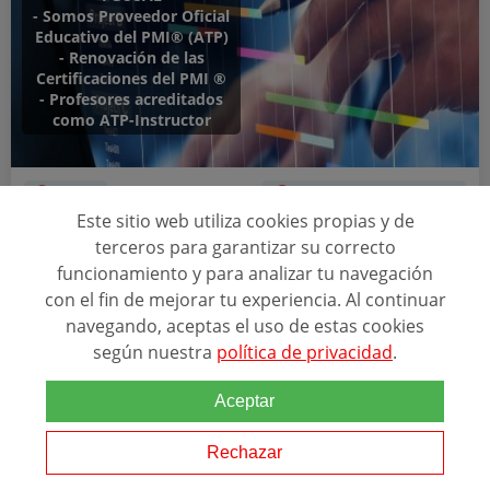
- Somos Proveedor Oficial
Educativo del PMI® (ATP)
- Renovación de las
Certificaciones del PMI ®
- Profesores acreditados
como ATP-Instructor
Online
Equivalente a 60 cr�...
Este sitio web utiliza cookies propias y de
terceros para garantizar su correcto
MÁSTER EN PROJECT MANAGEMENT CON
CERTIFICACIONES OFICIALES
funcionamiento y para analizar tu navegación
con el fin de mejorar tu experiencia. Al continuar
navegando, aceptas el uso de estas cookies
Relacionado con esta temática
según nuestra
política de privacidad
.
A través del Master
Project
Management el alumno adquirirá los
conocimientos teóricos necesarios de la gestión de proyectos que
Aceptar
le permitirán planear, dirigir y ejecutar con éxito cualquier tipo de
proyecto, gracias...
Rechazar