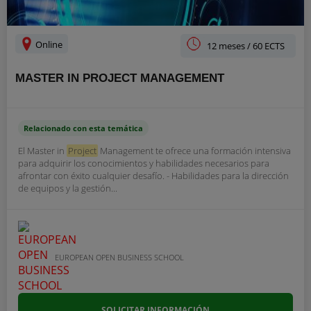
Online
12 meses / 60 ECTS
MASTER IN PROJECT MANAGEMENT
Relacionado con esta temática
El Master in
Project
Management te ofrece una formación intensiva
para adquirir los conocimientos y habilidades necesarios para
afrontar con éxito cualquier desafío. - Habilidades para la dirección
de equipos y la gestión...
EUROPEAN OPEN BUSINESS SCHOOL
SOLICITAR INFORMACIÓN