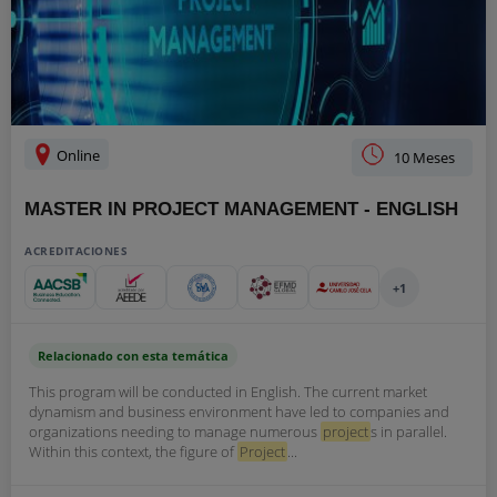
Online
10 Meses
MASTER IN PROJECT MANAGEMENT - ENGLISH
ACREDITACIONES
+1
Relacionado con esta temática
This program will be conducted in English. The current market
dynamism and business environment have led to companies and
organizations needing to manage numerous
project
s in parallel.
Within this context, the figure of
Project
...