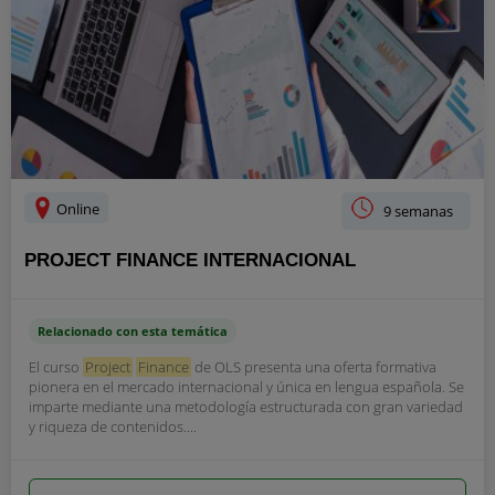
Online
9 semanas
PROJECT FINANCE INTERNACIONAL
Relacionado con esta temática
El curso
Project
Finance
de OLS presenta una oferta formativa
pionera en el mercado internacional y única en lengua española. Se
imparte mediante una metodología estructurada con gran variedad
y riqueza de contenidos....