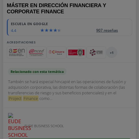
MÁSTER EN DIRECCIÓN FINANCIERA Y
CORPORATE FINANCE
ESCUELA EN GOOGLE
4.4
907 reseñas
ACREDITACIONES
+1
Relacionado con esta temática
También se hará especial hincapié en las operaciones de fusión y
adquisición corporativa, las distintas formas de colaboración (las
transferencias de riesgo y sus beneficios potenciales) y en el
Project
Finance
como...
EUDE BUSINESS SCHOOL