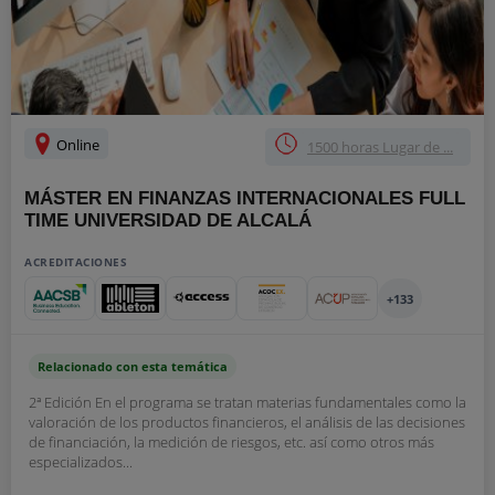
Online
1500 horas Lugar de ...
MÁSTER EN FINANZAS INTERNACIONALES FULL
TIME UNIVERSIDAD DE ALCALÁ
ACREDITACIONES
+133
Relacionado con esta temática
2ª Edición En el programa se tratan materias fundamentales como la
valoración de los productos financieros, el análisis de las decisiones
de financiación, la medición de riesgos, etc. así como otros más
especializados...