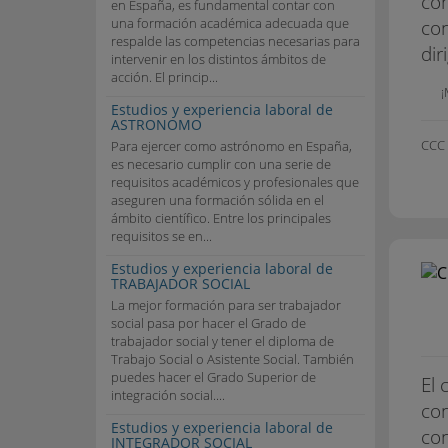
con
en España, es fundamental contar con
una formación académica adecuada que
con
respalde las competencias necesarias para
dir
intervenir en los distintos ámbitos de
acción. El princip...
¡
Estudios y experiencia laboral de
ASTRONOMO
CCC
Para ejercer como astrónomo en España,
es necesario cumplir con una serie de
requisitos académicos y profesionales que
aseguren una formación sólida en el
ámbito científico. Entre los principales
requisitos se en...
Estudios y experiencia laboral de
TRABAJADOR SOCIAL
La mejor formación para ser trabajador
social pasa por hacer el Grado de
trabajador social y tener el diploma de
Trabajo Social o Asistente Social. También
puedes hacer el Grado Superior de
El 
integración social....
con
Estudios y experiencia laboral de
con
INTEGRADOR SOCIAL