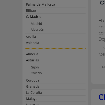
Palma de Mallorca
Bilbao
C. Madrid
El 
Madrid
con
Alcorcón
con
Sevilla
Dep
Valencia
S
Almeria
ADE
Asturias
CEN
Gijón
Oviedo
Córdoba
Granada
La Coruña
Málaga
Navarra