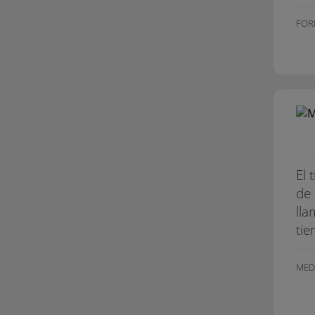
FOR
El 
de 
lla
tie
MED