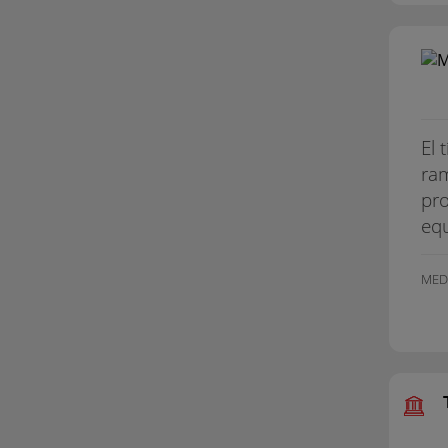
El 
ram
pro
equ
MED