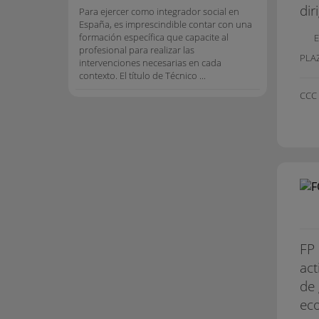
dir
Para ejercer como integrador social en
España, es imprescindible contar con una
formación específica que capacite al
E
profesional para realizar las
PLAZ
intervenciones necesarias en cada
contexto. El título de Técnico ...
CCC
FP 
act
de 
eco