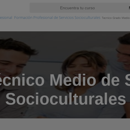
esional
Formación Profesional de Servicios Socioculturales
Tecnico Grado Medio 
cnico Medio de 
Socioculturales