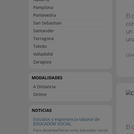
Pamplona
El 
Pontevedra
con
San Sebastian
un 
Santander
un
Tarragona
Toledo
Valladolid
CEAC
Zaragoza
MODALIDADES
A Distancia
Online
NOTICIAS
Estudios y experiencia laboral de
EDUCADOR SOCIAL
El 
Para desempeñarse como educador social